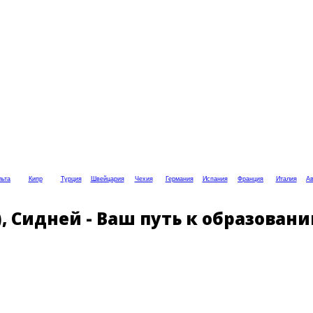
ьта
Кипр
Турция
Швейцария
Чехия
Германия
Испания
Франция
Италия
Ав
e), Сидней - Ваш путь к образован