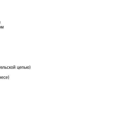
м
гом
тельской цепью)
несе)