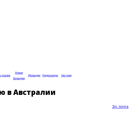
Новая
стралия
Ирландия
Нидерланды
Австрия
Зеландия
ию в Австралии
Эл. почта