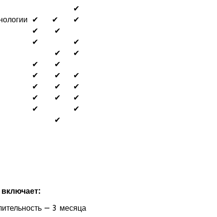
✔
нологии
✔
✔
✔
✔
✔
✔
✔
✔
✔
✔
✔
✔
✔
✔
✔
✔
✔
✔
✔
✔
✔
✔
✔
 включает:
лительность — 3 месяца