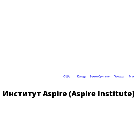
США
Канада
Великобритания
Польша
Мал
Институт Aspire (Aspire Institut