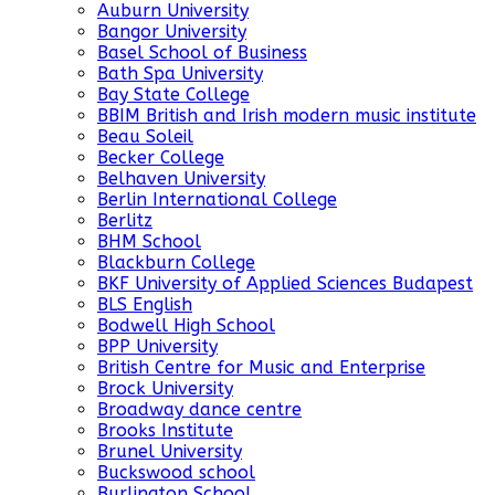
Auburn University
Bangor University
Basel School of Business
Bath Spa University
Bay State College
BBIM British and Irish modern music institute
Beau Soleil
Becker College
Belhaven University
Berlin International College
Berlitz
BHM School
Blackburn College
BKF University of Applied Sciences Budapest
BLS English
Bodwell High School
BPP University
British Centre for Music and Enterprise
Brock University
Broadway dance centre
Brooks Institute
Brunel University
Buckswood school
Burlington School