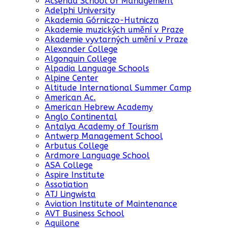
Acsenda School of Management
Adelphi University
Akademia Górniczo-Hutnicza
Akademie muzických umění v Praze
Akademie vyvtarných umění v Praze
Alexander College
Algonquin College
Alpadia Language Schools
Alpine Center
Altitude International Summer Camp
American Ac.
American Hebrew Academy
Anglo Continental
Antalya Academy of Tourism
Antwerp Management School
Arbutus College
Ardmore Language School
ASA College
Aspire Institute
Assotiation
ATJ Lingwista
Aviation Institute of Maintenance
AVT Business School
Aquilone