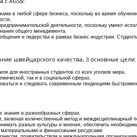
 с AGSB:
ками в любой сфере бизнеса, поскольку во время обучен
ости.
редпринимательской деятельности, поскольку умеют испол
знания общего менеджмента.
щения и лидерства в рамках бизнес индустрии. Студенты 
ние швейцарского качества, 3 основные цели:
иля для иностранных студентов со всех уголков мира.
емической, так и в социальной сферах.
воваться и следовать современным тенденциям быстромен
е знания в разнообразных сферах.
ки, включая количественный метод и междисциплинарный п
онимать разные культуры и мнения, обеспечить необходи
я материальными и финансовыми ресурсами
изнесом, правительством и международными организациям