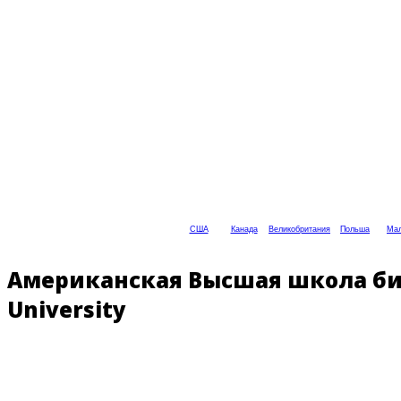
США
Канада
Великобритания
Польша
Мал
Американская Высшая школа бизн
University