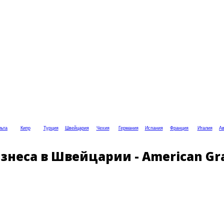
ьта
Кипр
Турция
Швейцария
Чехия
Германия
Испания
Франция
Италия
Ав
еса в Швейцарии - American Gradu