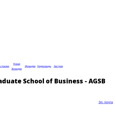
Новая
стралия
Ирландия
Нидерланды
Австрия
Зеландия
ate School of Business - AGSB
Эл. почта