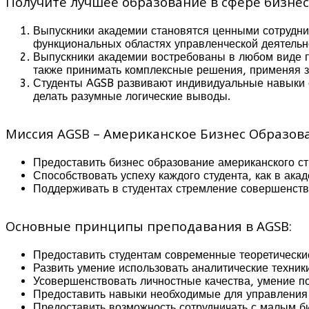
Получите лучшее образование в сфере бизнеса
Выпускники академии становятся ценными сотрудни
функциональных областях управленческой деятельн
Выпускники академии востребованы в любом виде п
также принимать комплексные решения, применяя 
Студенты AGSB развивают индивидуальные навыки об
делать разумные логические выводы.
Миссия AGSB – Американское Бизнес Образова
Предоставить бизнес образование американского ст
Способствовать успеху каждого студента, как в акад
Поддерживать в студентах стремление совершенст
Основные принципы преподавания в AGSB:
Предоставить студентам современные теоретически
Развить умение использовать аналитические техни
Усовершенствовать личностные качества, умение п
Предоставить навыки необходимые для управлени
Предоставить возможность сотрудничать с малым б