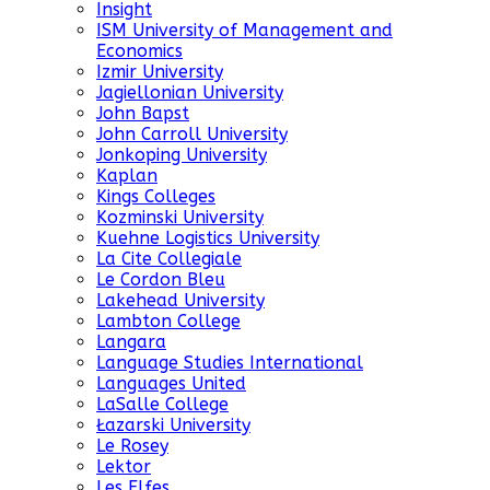
Insight
ISM University of Management and
Economics
Izmir University
Jagiellonian University
John Bapst
John Carroll University
Jonkoping University
Kaplan
Kings Colleges
Kozminski University
Kuehne Logistics University
La Cite Collegiale
Le Cordon Bleu
Lakehead University
Lambton College
Langara
Language Studies International
Languages United
LaSalle College
Łazarski University
Le Rosey
Lektor
Les Elfes