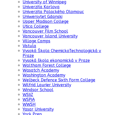
University of Winnipeg
Univerzita Karlova
Univerzita Palackého Olomouc
Uniwersytet Gdanski
Upper Madison College
Utica College
Vancouver Film School
Vancouver Island University
Village Camps
Vistula
Vysoká Škola ChemickoTechnologická v
Praze
Vysoká škola ekonomická v Praze
Waltham Forest College
Wasatch Academy
Washington Academy
Welbeck Defence Sixth Form College
Wilfrid Laurier University
Windsor School
WSIiZ
WSPiA
WWSH
Yasar University
York Prep