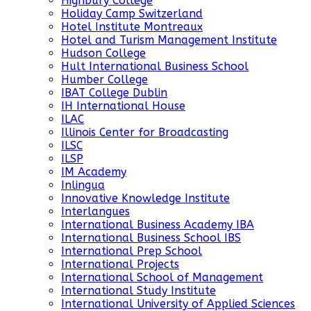
Highbury College
Holiday Camp Switzerland
Hotel Institute Montreaux
Hotel and Turism Management Institute
Hudson College
Hult International Business School
Humber College
IBAT College Dublin
IH International House
ILAC
Illinois Center for Broadcasting
ILSC
ILSP
IM Academy
Inlingua
Innovative Knowledge Institute
Interlangues
International Business Academy IBA
International Business School IBS
International Prep School
International Projects
International School of Management
International Study Institute
International University of Applied Sciences