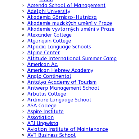
Acsenda School of Management
Adelphi University
Akademia Górniczo-Hutnicza
Akademie muzických umění v Praze
Akademie vyvtarných umění v Praze
Alexander College
Algonquin College
Alpadia Language Schools
Alpine Center
Altitude International Summer Camp
American Ac.
American Hebrew Academy
Anglo Continental
Antalya Academy of Tourism
Antwerp Management School
Arbutus College
Ardmore Language School
ASA College
Aspire Institute
Assotiation
ATJ Lingwista
Aviation Institute of Maintenance
AVT Business School