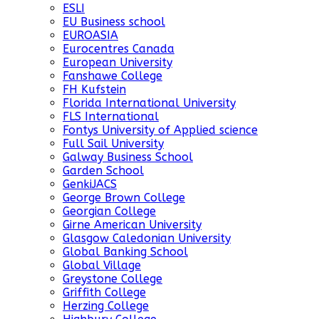
ESLI
EU Business school
EUROASIA
Eurocentres Canada
European University
Fanshawe College
FH Kufstein
Florida International University
FLS International
Fontys University of Applied science
Full Sail University
Galway Business School
Garden School
GenkiJACS
George Brown College
Georgian College
Girne American University
Glasgow Caledonian University
Global Banking School
Global Village
Greystone College
Griffith College
Herzing College