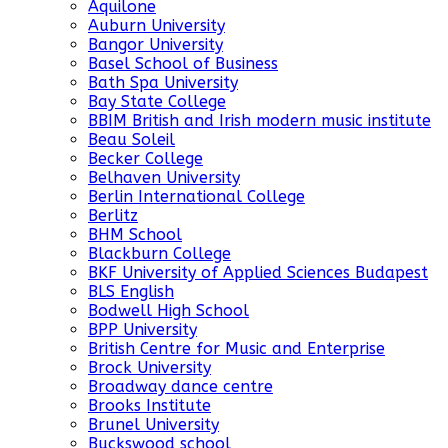
Aquilone
Auburn University
Bangor University
Basel School of Business
Bath Spa University
Bay State College
BBIM British and Irish modern music institute
Beau Soleil
Becker College
Belhaven University
Berlin International College
Berlitz
BHM School
Blackburn College
BKF University of Applied Sciences Budapest
BLS English
Bodwell High School
BPP University
British Centre for Music and Enterprise
Brock University
Broadway dance centre
Brooks Institute
Brunel University
Buckswood school