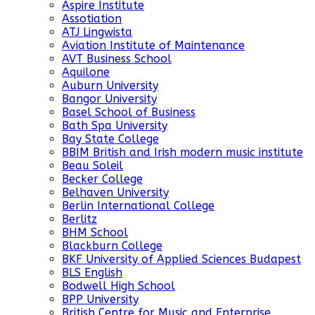
Aspire Institute
Assotiation
ATJ Lingwista
Aviation Institute of Maintenance
AVT Business School
Aquilone
Auburn University
Bangor University
Basel School of Business
Bath Spa University
Bay State College
BBIM British and Irish modern music institute
Beau Soleil
Becker College
Belhaven University
Berlin International College
Berlitz
BHM School
Blackburn College
BKF University of Applied Sciences Budapest
BLS English
Bodwell High School
BPP University
British Centre for Music and Enterprise