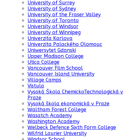
University of Surrey
University of Sydney
University of the Fraser Valley
University of Toronto
University of Windsor
University of Winnipeg
Univerzita Karlova
Univerzita Palackého Olomouc
Uniwersytet Gdanski
Upper Madison College
Utica College
Vancouver Film School
Vancouver Island University
Village Camps
Vistula
Vysoká Škola ChemickoTechnologická v
Praze
Vysoká škola ekonomická v Praze
Waltham Forest College
Wasatch Academy
Washington Academy
Welbeck Defence Sixth Form College
Wilfrid Laurier University
Windsor School