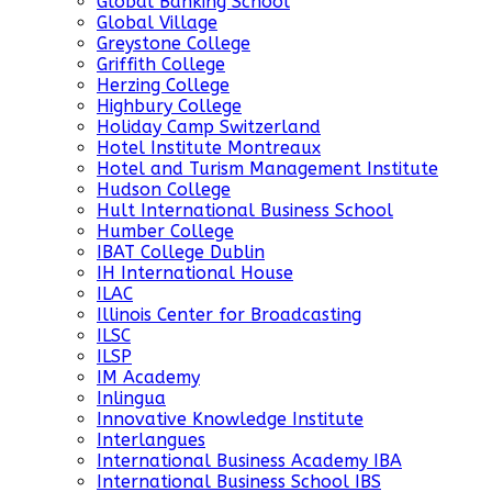
Global Banking School
Global Village
Greystone College
Griffith College
Herzing College
Highbury College
Holiday Camp Switzerland
Hotel Institute Montreaux
Hotel and Turism Management Institute
Hudson College
Hult International Business School
Humber College
IBAT College Dublin
IH International House
ILAC
Illinois Center for Broadcasting
ILSC
ILSP
IM Academy
Inlingua
Innovative Knowledge Institute
Interlangues
International Business Academy IBA
International Business School IBS