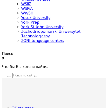
WSIiZ
WSPiA
WWSH
Yasar University
York Prep
York St John University
Zachodniopomorski Uniwersytet
Technologiczny
ZONI language centers
Поиск
X
Что бы Вы хотели найти..