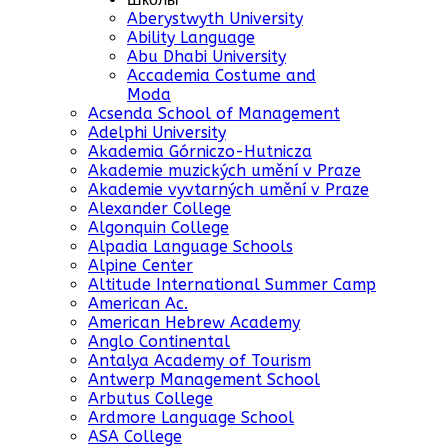
Aberystwyth University
Ability Language
Abu Dhabi University
Accademia Costume and
Moda
Acsenda School of Management
Adelphi University
Akademia Górniczo-Hutnicza
Akademie muzických umění v Praze
Akademie vyvtarných umění v Praze
Alexander College
Algonquin College
Alpadia Language Schools
Alpine Center
Altitude International Summer Camp
American Ac.
American Hebrew Academy
Anglo Continental
Antalya Academy of Tourism
Antwerp Management School
Arbutus College
Ardmore Language School
ASA College