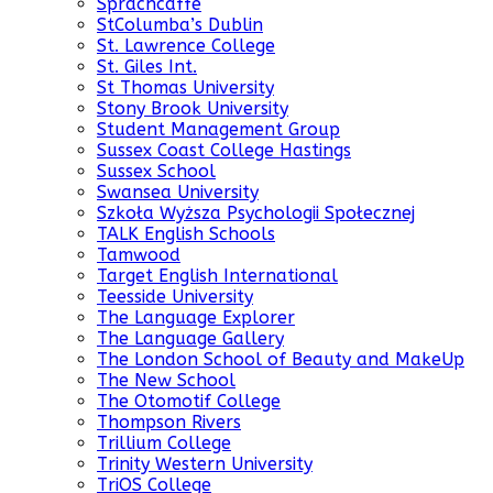
Sprachcaffe
StColumba’s Dublin
St. Lawrence College
St. Giles Int.
St Thomas University
Stony Brook University
Student Management Group
Sussex Coast College Hastings
Sussex School
Swansea University
Szkoła Wyższa Psychologii Społecznej
TALK English Schools
Tamwood
Target English International
Teesside University
The Language Explorer
The Language Gallery
The London School of Beauty and MakeUp
The New School
The Otomotif College
Thompson Rivers
Trillium College
Trinity Western University
TriOS College