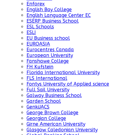
Enforex
English Bay College
English Language Center EC
ESERP Business School
ESL Schools
ESLI
EU Business school
EUROASIA
Eurocentres Canada
European University
Fanshawe College
FH Kufstein
Florida International University
FLS International
Fontys University of Applied science
Full Sail University
Galway Business School
Garden School
GenkiJACS
George Brown College
Georgian College
Girne American University
Glasgow Caledonian University