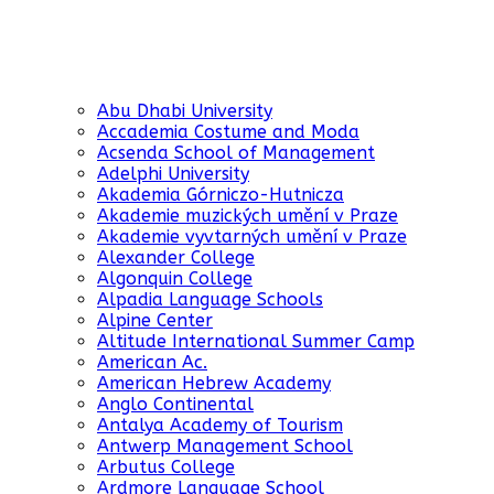
Abu Dhabi University
Accademia Costume and Moda
Acsenda School of Management
Adelphi University
Akademia Górniczo-Hutnicza
Akademie muzických umění v Praze
Akademie vyvtarných umění v Praze
Alexander College
Algonquin College
Alpadia Language Schools
Alpine Center
Altitude International Summer Camp
American Ac.
American Hebrew Academy
Anglo Continental
Antalya Academy of Tourism
Antwerp Management School
Arbutus College
Ardmore Language School