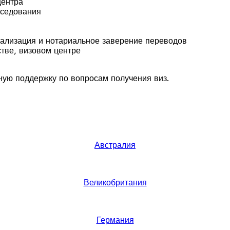
центра
еседования
гализация и нотариальное заверение переводов
тве, визовом центре
ую поддержку по вопросам получения виз.
Австралия
Великобритания
Германия