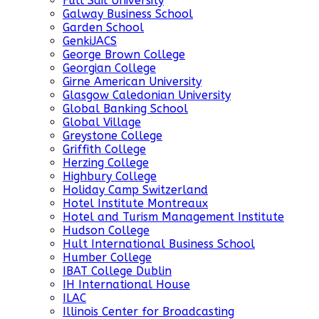
Full Sail University
Galway Business School
Garden School
GenkiJACS
George Brown College
Georgian College
Girne American University
Glasgow Caledonian University
Global Banking School
Global Village
Greystone College
Griffith College
Herzing College
Highbury College
Holiday Camp Switzerland
Hotel Institute Montreaux
Hotel and Turism Management Institute
Hudson College
Hult International Business School
Humber College
IBAT College Dublin
IH International House
ILAC
Illinois Center for Broadcasting