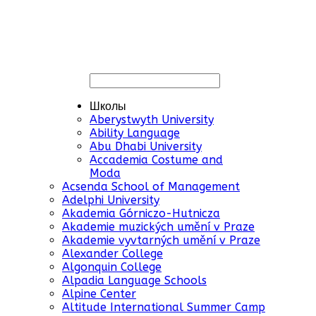
Школы
Aberystwyth University
Ability Language
Abu Dhabi University
Accademia Costume and
Moda
Acsenda School of Management
Adelphi University
Akademia Górniczo-Hutnicza
Akademie muzických umění v Praze
Akademie vyvtarných umění v Praze
Alexander College
Algonquin College
Alpadia Language Schools
Alpine Center
Altitude International Summer Camp