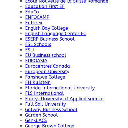
Ecole Nouvelle de la Suisse Romande
Education First EF
EduCo
ENFOCAMP
Enforex
English Bay College
English Language Center EC
ESERP Business School
ESL Schools
ESLI
EU Business school
EUROASIA
Eurocentres Canada
European University
Fanshawe College
FH Kufstein
Florida International University
FLS International
Fontys University of Applied science
Full Sail University
Galway Business School
Garden School
GenkiJACS
George Brown College