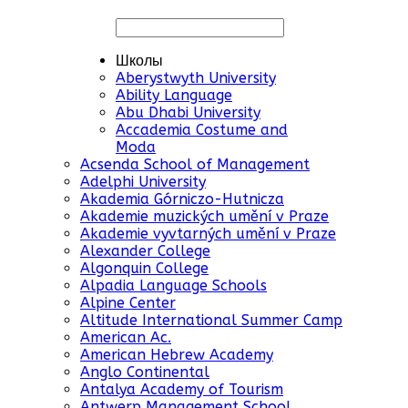
Школы
Aberystwyth University
Ability Language
Abu Dhabi University
Accademia Costume and
Moda
Acsenda School of Management
Adelphi University
Akademia Górniczo-Hutnicza
Akademie muzických umění v Praze
Akademie vyvtarných umění v Praze
Alexander College
Algonquin College
Alpadia Language Schools
Alpine Center
Altitude International Summer Camp
American Ac.
American Hebrew Academy
Anglo Continental
Antalya Academy of Tourism
Antwerp Management School