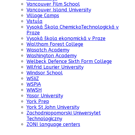
Vancouver Film School
Vancouver Island University
Village Camps
Vistula
Vysoká Škola ChemickoTechnologická v
Praze
Vysoká škola ekonomická v Praze
Waltham Forest College
Wasatch Academy
Washington Academy
Welbeck Defence Sixth Form College
Wilfrid Laurier University
Windsor School
WSIiZ
WSPiA
WWSH
Yasar University
York Prep
York St John University
Zachodniopomorski Uniwersytet
Technologiczny
ZONI language centers