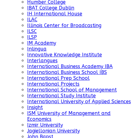
Humber College
IBAT College Dublin
IH International House
ILAC
Illinois Center for Broadcasting
ILSC
ILSP
IM Academy
Inlingua
Innovative Knowledge Institute
Interlangues
International Business Academy IBA
International Business School IBS
International Prep School
International Projects
International School of Management
International Study Institute
International University of Applied Sciences
Insight
ISM University of Management and
Economics
Izmir University
Jagiellonian University
John Bapst