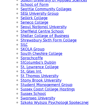
Saxion University of Applied Sciences
School of Form
Seattle Community Colleges
SEGi University Group
Selkirk College
Seneca College
Seoul National University
Sheffield Centre School
Shidler College of Business
Shrewsbury Sixth Form College
SILC
SKOLA Group
South Cheshire College
Sprachcaffe
StColumba’s Dublin
St. Lawrence College
St. Giles Int.
St Thomas University
Stony Brook University
Student Management Group
Sussex Coast College Hastings
Sussex School
Swansea University
Szkoła Wyższa Psychologii Społecznej