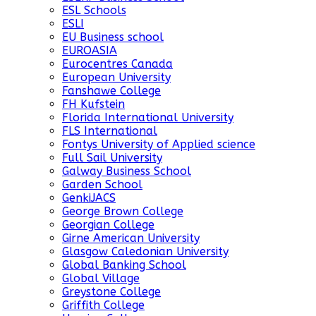
ESL Schools
ESLI
EU Business school
EUROASIA
Eurocentres Canada
European University
Fanshawe College
FH Kufstein
Florida International University
FLS International
Fontys University of Applied science
Full Sail University
Galway Business School
Garden School
GenkiJACS
George Brown College
Georgian College
Girne American University
Glasgow Caledonian University
Global Banking School
Global Village
Greystone College
Griffith College