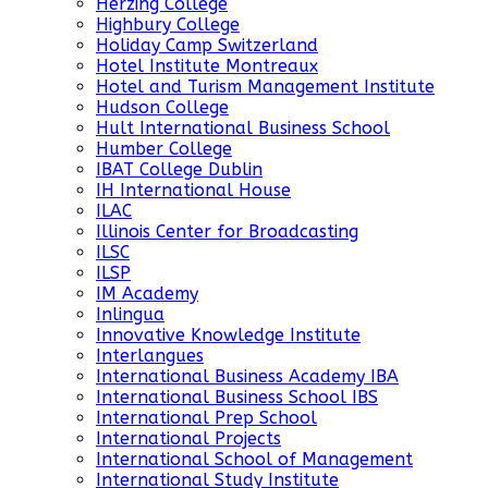
Herzing College
Highbury College
Holiday Camp Switzerland
Hotel Institute Montreaux
Hotel and Turism Management Institute
Hudson College
Hult International Business School
Humber College
IBAT College Dublin
IH International House
ILAC
Illinois Center for Broadcasting
ILSC
ILSP
IM Academy
Inlingua
Innovative Knowledge Institute
Interlangues
International Business Academy IBA
International Business School IBS
International Prep School
International Projects
International School of Management
International Study Institute