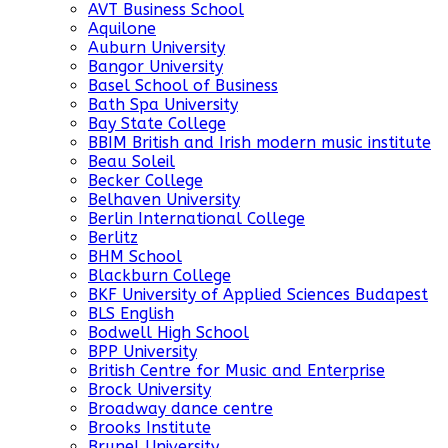
AVT Business School
Aquilone
Auburn University
Bangor University
Basel School of Business
Bath Spa University
Bay State College
BBIM British and Irish modern music institute
Beau Soleil
Becker College
Belhaven University
Berlin International College
Berlitz
BHM School
Blackburn College
BKF University of Applied Sciences Budapest
BLS English
Bodwell High School
BPP University
British Centre for Music and Enterprise
Brock University
Broadway dance centre
Brooks Institute
Brunel University