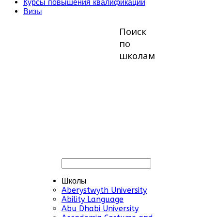
Курсы повышения квалификации
Визы
Поиск
по
школам
Школы
Aberystwyth University
Ability Language
Abu Dhabi University