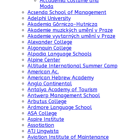
Accademia Costume and
Moda
Acsenda School of Management
Adelphi University
Akademia Górniczo-Hutnicza
Akademie muzických umění v Praze
Akademie vyvtarných umění v Praze
Alexander College
Algonquin College
Alpadia Language Schools
Alpine Center
Altitude International Summer Camp
American Ac.
American Hebrew Academy
Anglo Continental
Antalya Academy of Tourism
Antwerp Management School
Arbutus College
Ardmore Language School
ASA College
Aspire Institute
Assotiation
ATJ Lingwista
Aviation Institute of Maintenance