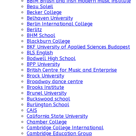
BBIM British and Irish modern music institute
Beau Soleil
Becker College
Belhaven University
Berlin International College
Berlitz
BHM School
Blackburn College
BKF University of Applied Sciences Budapest
BLS English
Bodwell High School
BPP University
British Centre for Music and Enterprise
Brock University
Broadway dance centre
Brooks Institute
Brunel University
Buckswood school
Burlington School
CAIS
California State University
Chamber College
Cambridge College International
Cambridge Education Group