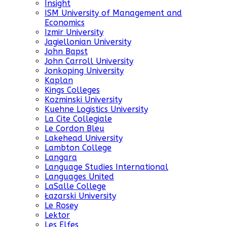
Insight
ISM University of Management and
Economics
Izmir University
Jagiellonian University
John Bapst
John Carroll University
Jonkoping University
Kaplan
Kings Colleges
Kozminski University
Kuehne Logistics University
La Cite Collegiale
Le Cordon Bleu
Lakehead University
Lambton College
Langara
Language Studies International
Languages United
LaSalle College
Łazarski University
Le Rosey
Lektor
Les Elfes