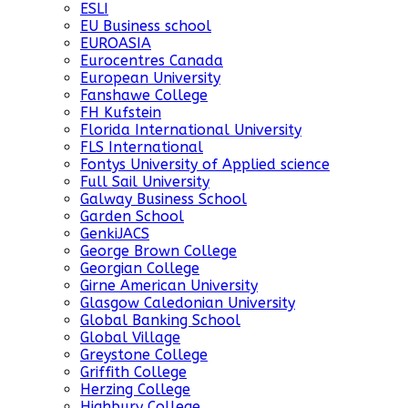
ESLI
EU Business school
EUROASIA
Eurocentres Canada
European University
Fanshawe College
FH Kufstein
Florida International University
FLS International
Fontys University of Applied science
Full Sail University
Galway Business School
Garden School
GenkiJACS
George Brown College
Georgian College
Girne American University
Glasgow Caledonian University
Global Banking School
Global Village
Greystone College
Griffith College
Herzing College
Highbury College