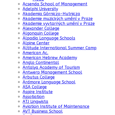
Acsenda School of Management
Adelphi University
Akademia Górniczo-Hutnicza
Akademie muzických umění v Praze
Akademie vyvtarných umění v Praze
Alexander College
Algonquin College
Alpadia Language Schools
Alpine Center
Altitude International Summer Camp
American Ac.
American Hebrew Academy
Anglo Continental
Antalya Academy of Tourism
Antwerp Management School
Arbutus College
Ardmore Language School
ASA College
Aspire Institute
Assotiation
ATJ Lingwista
Aviation Institute of Maintenance
AVT Business School