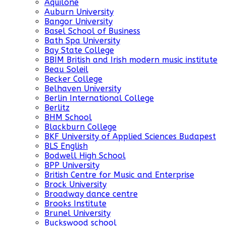
Aquilone
Auburn University
Bangor University
Basel School of Business
Bath Spa University
Bay State College
BBIM British and Irish modern music institute
Beau Soleil
Becker College
Belhaven University
Berlin International College
Berlitz
BHM School
Blackburn College
BKF University of Applied Sciences Budapest
BLS English
Bodwell High School
BPP University
British Centre for Music and Enterprise
Brock University
Broadway dance centre
Brooks Institute
Brunel University
Buckswood school