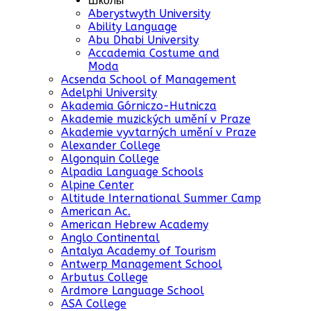
Школы
Aberystwyth University
Ability Language
Abu Dhabi University
Accademia Costume and
Moda
Acsenda School of Management
Adelphi University
Akademia Górniczo-Hutnicza
Akademie muzických umění v Praze
Akademie vyvtarných umění v Praze
Alexander College
Algonquin College
Alpadia Language Schools
Alpine Center
Altitude International Summer Camp
American Ac.
American Hebrew Academy
Anglo Continental
Antalya Academy of Tourism
Antwerp Management School
Arbutus College
Ardmore Language School
ASA College