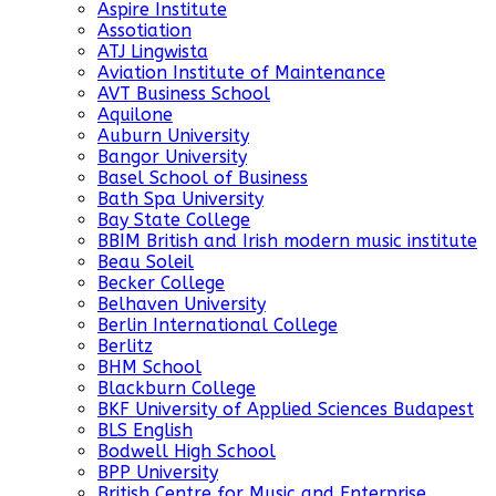
Aspire Institute
Assotiation
ATJ Lingwista
Aviation Institute of Maintenance
AVT Business School
Aquilone
Auburn University
Bangor University
Basel School of Business
Bath Spa University
Bay State College
BBIM British and Irish modern music institute
Beau Soleil
Becker College
Belhaven University
Berlin International College
Berlitz
BHM School
Blackburn College
BKF University of Applied Sciences Budapest
BLS English
Bodwell High School
BPP University
British Centre for Music and Enterprise