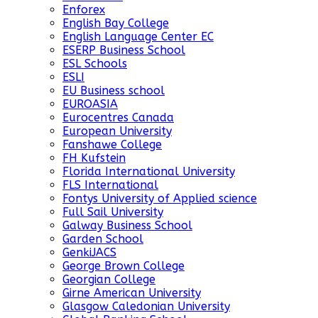
Enforex
English Bay College
English Language Center EC
ESERP Business School
ESL Schools
ESLI
EU Business school
EUROASIA
Eurocentres Canada
European University
Fanshawe College
FH Kufstein
Florida International University
FLS International
Fontys University of Applied science
Full Sail University
Galway Business School
Garden School
GenkiJACS
George Brown College
Georgian College
Girne American University
Glasgow Caledonian University