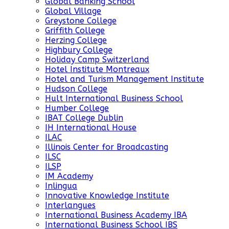
Global Banking School
Global Village
Greystone College
Griffith College
Herzing College
Highbury College
Holiday Camp Switzerland
Hotel Institute Montreaux
Hotel and Turism Management Institute
Hudson College
Hult International Business School
Humber College
IBAT College Dublin
IH International House
ILAC
Illinois Center for Broadcasting
ILSC
ILSP
IM Academy
Inlingua
Innovative Knowledge Institute
Interlangues
International Business Academy IBA
International Business School IBS