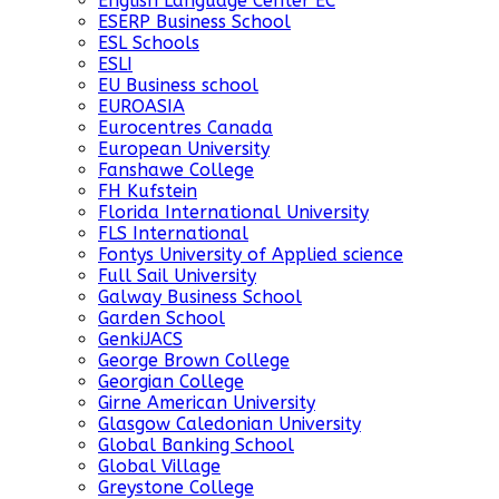
English Language Center EC
ESERP Business School
ESL Schools
ESLI
EU Business school
EUROASIA
Eurocentres Canada
European University
Fanshawe College
FH Kufstein
Florida International University
FLS International
Fontys University of Applied science
Full Sail University
Galway Business School
Garden School
GenkiJACS
George Brown College
Georgian College
Girne American University
Glasgow Caledonian University
Global Banking School
Global Village
Greystone College