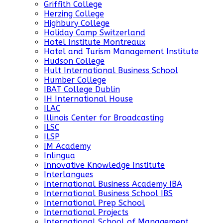
Griffith College
Herzing College
Highbury College
Holiday Camp Switzerland
Hotel Institute Montreaux
Hotel and Turism Management Institute
Hudson College
Hult International Business School
Humber College
IBAT College Dublin
IH International House
ILAC
Illinois Center for Broadcasting
ILSC
ILSP
IM Academy
Inlingua
Innovative Knowledge Institute
Interlangues
International Business Academy IBA
International Business School IBS
International Prep School
International Projects
International School of Management