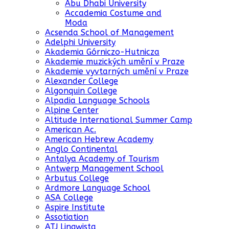
Abu Dhabi University
Accademia Costume and
Moda
Acsenda School of Management
Adelphi University
Akademia Górniczo-Hutnicza
Akademie muzických umění v Praze
Akademie vyvtarných umění v Praze
Alexander College
Algonquin College
Alpadia Language Schools
Alpine Center
Altitude International Summer Camp
American Ac.
American Hebrew Academy
Anglo Continental
Antalya Academy of Tourism
Antwerp Management School
Arbutus College
Ardmore Language School
ASA College
Aspire Institute
Assotiation
ATJ Lingwista