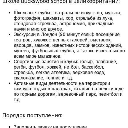
школе Buckswood school в Великобритании:
Школьные клубы: театральное искусство, музыка,
фотография, шахматы, хор, стрельба из лука,
стендовая стрельба, астрономия, прикладные
науки и многое другое.
Экскурсии в Лондон (90 минут езды): посещение
театров, художественных галерей, выставок,
дворцов, замков, известных исторических зданий,
музеев, футбольных клубов, а так же известных во
всем мире магазинов.
Спортивные занятия и клубы: гольф, плавание,
регби, футбол, хоккей, нетбол, баскетбол,
стрельба, легкая атлетика, верховая езда,
скалолазание, теннис и т.д.
Активные виды деятельности на территории
кампуса: отдых в палатках, катание на велосипеде
по горным дорогам, веревочный парк, пеинтбол и
т.д.
Порядок поступления:
Заполнить заявку на поступление