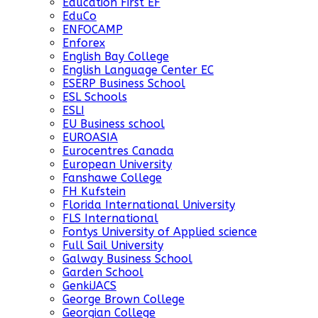
Education First EF
EduCo
ENFOCAMP
Enforex
English Bay College
English Language Center EC
ESERP Business School
ESL Schools
ESLI
EU Business school
EUROASIA
Eurocentres Canada
European University
Fanshawe College
FH Kufstein
Florida International University
FLS International
Fontys University of Applied science
Full Sail University
Galway Business School
Garden School
GenkiJACS
George Brown College
Georgian College