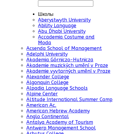
Школы
Aberystwyth University
Ability Language
Abu Dhabi University
Accademia Costume and
Moda
Acsenda School of Management
Adelphi University
Akademia Górniczo-Hutnicza
Akademie muzických umění v Praze
Akademie vyvtarných umění v Praze
Alexander College
Algonquin College
Alpadia Language Schools
Alpine Center
Altitude International Summer Camp
American Ac.
American Hebrew Academy
Anglo Continental
Antalya Academy of Tourism
Antwerp Management School
Arbutus College