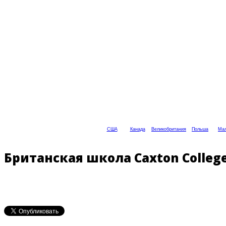
США
Канада
Великобритания
Польша
Мал
Британская школа Caxton Colleg