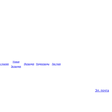
Новая
стралия
Ирландия
Нидерланды
Австрия
Зеландия
Эл. почта