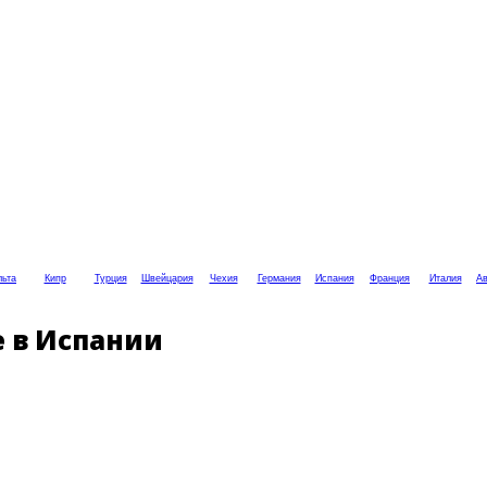
ьта
Кипр
Турция
Швейцария
Чехия
Германия
Испания
Франция
Италия
Ав
e в Испании