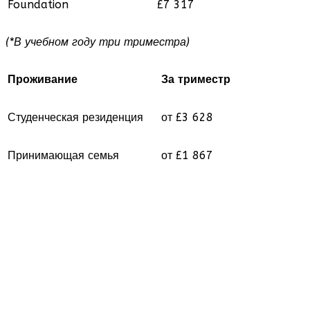
Foundation
£7 317
(*В учебном году три триместра)
Проживание
За триместр
Студенческая резиденция
от £3 628
Принимающая семья
от £1 867