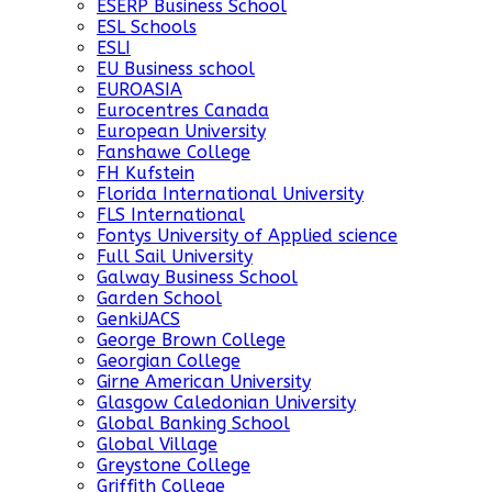
ESERP Business School
ESL Schools
ESLI
EU Business school
EUROASIA
Eurocentres Canada
European University
Fanshawe College
FH Kufstein
Florida International University
FLS International
Fontys University of Applied science
Full Sail University
Galway Business School
Garden School
GenkiJACS
George Brown College
Georgian College
Girne American University
Glasgow Caledonian University
Global Banking School
Global Village
Greystone College
Griffith College