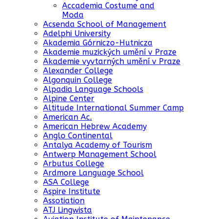
Accademia Costume and
Moda
Acsenda School of Management
Adelphi University
Akademia Górniczo-Hutnicza
Akademie muzických umění v Praze
Akademie vyvtarných umění v Praze
Alexander College
Algonquin College
Alpadia Language Schools
Alpine Center
Altitude International Summer Camp
American Ac.
American Hebrew Academy
Anglo Continental
Antalya Academy of Tourism
Antwerp Management School
Arbutus College
Ardmore Language School
ASA College
Aspire Institute
Assotiation
ATJ Lingwista