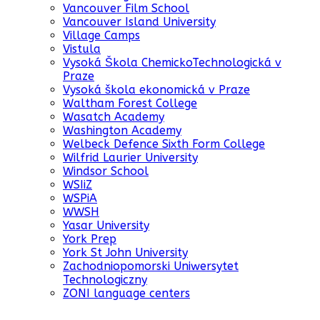
Vancouver Film School
Vancouver Island University
Village Camps
Vistula
Vysoká Škola ChemickoTechnologická v
Praze
Vysoká škola ekonomická v Praze
Waltham Forest College
Wasatch Academy
Washington Academy
Welbeck Defence Sixth Form College
Wilfrid Laurier University
Windsor School
WSIiZ
WSPiA
WWSH
Yasar University
York Prep
York St John University
Zachodniopomorski Uniwersytet
Technologiczny
ZONI language centers