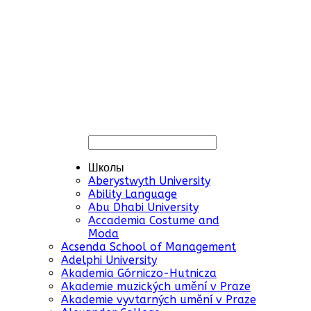
Школы
Aberystwyth University
Ability Language
Abu Dhabi University
Accademia Costume and
Moda
Acsenda School of Management
Adelphi University
Akademia Górniczo-Hutnicza
Akademie muzických umění v Praze
Akademie vyvtarných umění v Praze