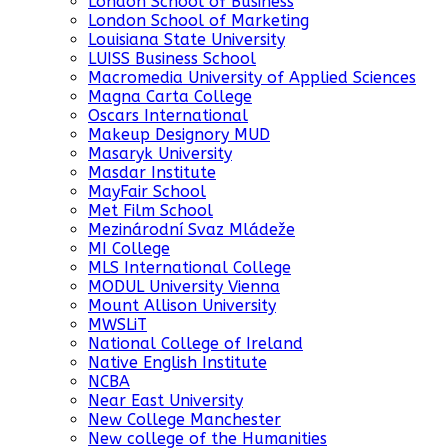
London School of Business
London School of Marketing
Louisiana State University
LUISS Business School
Macromedia University of Applied Sciences
Magna Carta College
Oscars International
Makeup Designory MUD
Masaryk University
Masdar Institute
MayFair School
Met Film School
Mezinárodní Svaz Mládeže
MI College
MLS International College
MODUL University Vienna
Mount Allison University
MWSLiT
National College of Ireland
Native English Institute
NCBA
Near East University
New College Manchester
New college of the Humanities