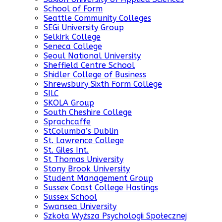
School of Form
Seattle Community Colleges
SEGi University Group
Selkirk College
Seneca College
Seoul National University
Sheffield Centre School
Shidler College of Business
Shrewsbury Sixth Form College
SILC
SKOLA Group
South Cheshire College
Sprachcaffe
StColumba’s Dublin
St. Lawrence College
St. Giles Int.
St Thomas University
Stony Brook University
Student Management Group
Sussex Coast College Hastings
Sussex School
Swansea University
Szkoła Wyższa Psychologii Społecznej