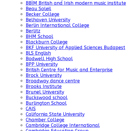
BBIM British and Irish modern music institute
Beau Soleil
Becker College
Belhaven University
Berlin International College
Berlitz
BHM School
Blackburn College
BKF University of Applied Sciences Budapest
BLS English
Bodwell High School
BPP University
British Centre for Music and Enterprise
Brock University
Broadway dance centre
Brooks Institute
Brunel University
Buckswood school
Burlington School
CAIS
California State University
Chamber College
Cambridge College International
Cambridge Education Group