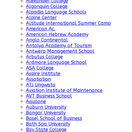
Alexander College
Algonquin College
Alpadia Language Schools
Alpine Center
Altitude International Summer Camp
American Ac.
American Hebrew Academy
Anglo Continental
Antalya Academy of Tourism
Antwerp Management School
Arbutus College
Ardmore Language School
ASA College
Aspire Institute
Assotiation
ATJ Lingwista
Aviation Institute of Maintenance
AVT Business School
Aquilone
Auburn University
Bangor University
Basel School of Business
Bath Spa University
Bay State College