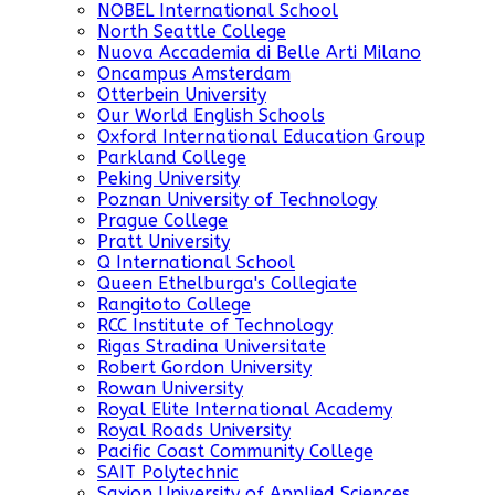
NOBEL International School
North Seattle College
Nuova Accademia di Belle Arti Milano
Oncampus Amsterdam
Otterbein University
Our World English Schools
Oxford International Education Group
Parkland College
Peking University
Poznan University of Technology
Prague College
Pratt University
Q International School
Queen Ethelburga's Collegiate
Rangitoto College
RCC Institute of Technology
Rigas Stradina Universitate
Robert Gordon University
Rowan University
Royal Elite International Academy
Royal Roads University
Pacific Coast Community College
SAIT Polytechnic
Saxion University of Applied Sciences