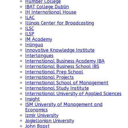
Humber College
IBAT College Dublin
IH International House
ILAC
Illinois Center for Broadcasting
ILSC
ILSP
IM Academy
Inlingua
Innovative Knowledge Institute
Interlangues
International Business Academy IBA
International Business School IBS
International Prep School
International Projects
International School of Management
International Study Institute
International University of Applied Sciences
Insight
ISM University of Management and
Economics
Izmir University
Jagiellonian University
John Bapst