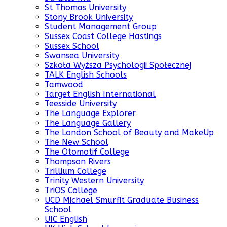
St Thomas University
Stony Brook University
Student Management Group
Sussex Coast College Hastings
Sussex School
Swansea University
Szkoła Wyższa Psychologii Społecznej
TALK English Schools
Tamwood
Target English International
Teesside University
The Language Explorer
The Language Gallery
The London School of Beauty and MakeUp
The New School
The Otomotif College
Thompson Rivers
Trillium College
Trinity Western University
TriOS College
UCD Michael Smurfit Graduate Business
School
UIC English