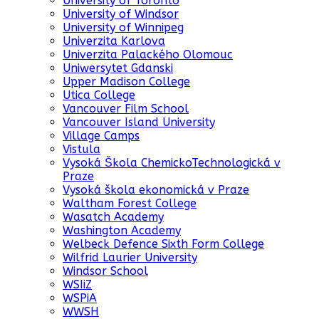
University of Toronto
University of Windsor
University of Winnipeg
Univerzita Karlova
Univerzita Palackého Olomouc
Uniwersytet Gdanski
Upper Madison College
Utica College
Vancouver Film School
Vancouver Island University
Village Camps
Vistula
Vysoká Škola ChemickoTechnologická v
Praze
Vysoká škola ekonomická v Praze
Waltham Forest College
Wasatch Academy
Washington Academy
Welbeck Defence Sixth Form College
Wilfrid Laurier University
Windsor School
WSIiZ
WSPiA
WWSH