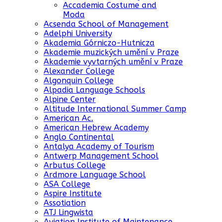
Accademia Costume and
Moda
Acsenda School of Management
Adelphi University
Akademia Górniczo-Hutnicza
Akademie muzických umění v Praze
Akademie vyvtarných umění v Praze
Alexander College
Algonquin College
Alpadia Language Schools
Alpine Center
Altitude International Summer Camp
American Ac.
American Hebrew Academy
Anglo Continental
Antalya Academy of Tourism
Antwerp Management School
Arbutus College
Ardmore Language School
ASA College
Aspire Institute
Assotiation
ATJ Lingwista
Aviation Institute of Maintenance