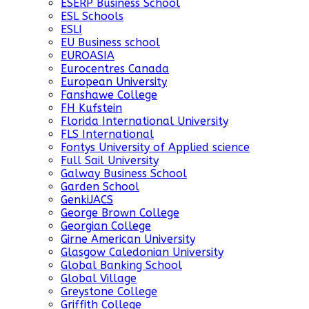
ESERP Business School
ESL Schools
ESLI
EU Business school
EUROASIA
Eurocentres Canada
European University
Fanshawe College
FH Kufstein
Florida International University
FLS International
Fontys University of Applied science
Full Sail University
Galway Business School
Garden School
GenkiJACS
George Brown College
Georgian College
Girne American University
Glasgow Caledonian University
Global Banking School
Global Village
Greystone College
Griffith College