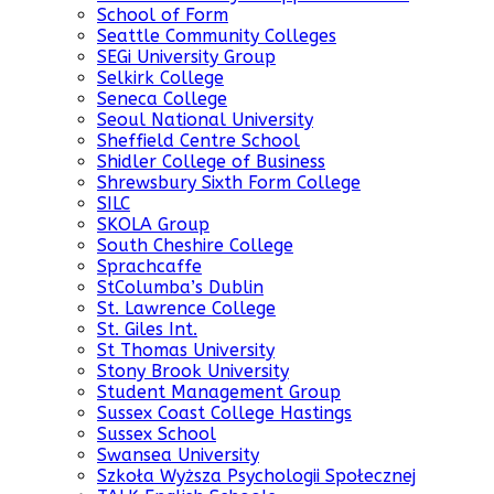
School of Form
Seattle Community Colleges
SEGi University Group
Selkirk College
Seneca College
Seoul National University
Sheffield Centre School
Shidler College of Business
Shrewsbury Sixth Form College
SILC
SKOLA Group
South Cheshire College
Sprachcaffe
StColumba’s Dublin
St. Lawrence College
St. Giles Int.
St Thomas University
Stony Brook University
Student Management Group
Sussex Coast College Hastings
Sussex School
Swansea University
Szkoła Wyższa Psychologii Społecznej