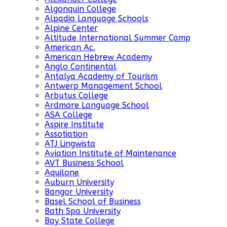
Algonquin College
Alpadia Language Schools
Alpine Center
Altitude International Summer Camp
American Ac.
American Hebrew Academy
Anglo Continental
Antalya Academy of Tourism
Antwerp Management School
Arbutus College
Ardmore Language School
ASA College
Aspire Institute
Assotiation
ATJ Lingwista
Aviation Institute of Maintenance
AVT Business School
Aquilone
Auburn University
Bangor University
Basel School of Business
Bath Spa University
Bay State College