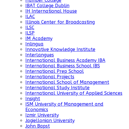
Humber College
IBAT College Dublin
IH International House
ILAC
Illinois Center for Broadcasting
ILSC
ILSP
IM Academy
Inlingua
Innovative Knowledge Institute
Interlangues
International Business Academy IBA
International Business School IBS
International Prep School
International Projects
International School of Management
International Study Institute
International University of Applied Sciences
Insight
ISM University of Management and
Economics
Izmir University
Jagiellonian University
John Bapst