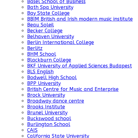
Basel School of Business
Bath Spa University
Bay State College
BBIM British and Irish modern music institute
Beau Soleil
Becker College
Belhaven University
Berlin International College
Berlitz
BHM School
Blackburn College
BKF University of Applied Sciences Budapest
BLS English
Bodwell High School
BPP University
British Centre for Music and Enterprise
Brock University
Broadway dance centre
Brooks Institute
Brunel University
Buckswood school
Burlington School
CAIS
California State University