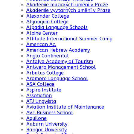
Akademie muzických umění v Praze
Akademie vyvtarných umění v Praze
Alexander College
Algonquin College
Alpadia Language Schools
Alpine Center
Altitude International Summer Camp
American Ac.
American Hebrew Academy
Anglo Continental
Antalya Academy of Tourism
Antwerp Management School
Arbutus College
Ardmore Language School
ASA College
Aspire Institute
Assotiation
ATJ Lingwista
Aviation Institute of Maintenance
AVT Business School
Aquilone
Auburn University
Bangor University