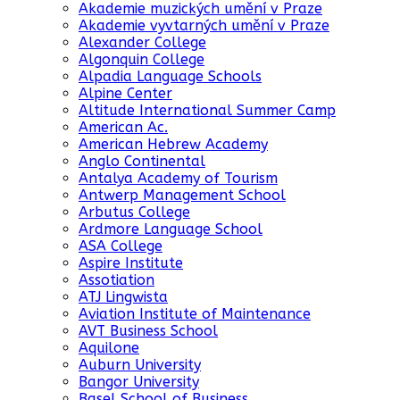
Akademie muzických umění v Praze
Akademie vyvtarných umění v Praze
Alexander College
Algonquin College
Alpadia Language Schools
Alpine Center
Altitude International Summer Camp
American Ac.
American Hebrew Academy
Anglo Continental
Antalya Academy of Tourism
Antwerp Management School
Arbutus College
Ardmore Language School
ASA College
Aspire Institute
Assotiation
ATJ Lingwista
Aviation Institute of Maintenance
AVT Business School
Aquilone
Auburn University
Bangor University
Basel School of Business