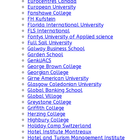
Eurocentres Canada
European University
Fanshawe College
FH Kufstein
Florida International University
FLS International
Fontys University of Applied science
Full Sail University
Galway Business School
Garden School
GenkiJACS
George Brown College
Georgian College
Girne American University
Glasgow Caledonian University
Global Banking School
Global Village
Greystone College
Griffith College
Herzing College
Highbury College
Holiday Camp Switzerland
Hotel Institute Montreaux
Hotel and Turism Management Institute