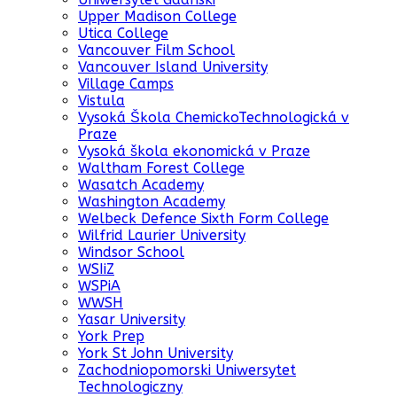
Upper Madison College
Utica College
Vancouver Film School
Vancouver Island University
Village Camps
Vistula
Vysoká Škola ChemickoTechnologická v
Praze
Vysoká škola ekonomická v Praze
Waltham Forest College
Wasatch Academy
Washington Academy
Welbeck Defence Sixth Form College
Wilfrid Laurier University
Windsor School
WSIiZ
WSPiA
WWSH
Yasar University
York Prep
York St John University
Zachodniopomorski Uniwersytet
Technologiczny