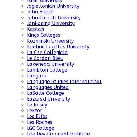
Izmir University
Jagiellonian University
John Bapst
John Carroll University
Jonkoping University
Kaplan
Kings Colleges
Kozminski University
Kuehne Logistics University
La Cite Collegiale
Le Cordon Bleu
Lakehead University
Lambton College
Langara
Language Studies International
Languages United
LaSalle College
Łazarski University
Le Rosey
Lektor
Les Elfes
Les Roches
LGC College
Life Development Institute