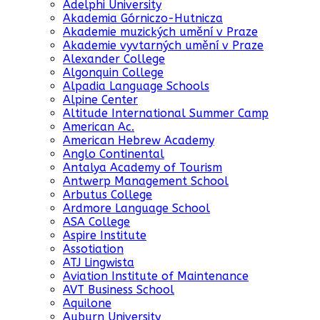
Adelphi University
Akademia Górniczo-Hutnicza
Akademie muzických umění v Praze
Akademie vyvtarných umění v Praze
Alexander College
Algonquin College
Alpadia Language Schools
Alpine Center
Altitude International Summer Camp
American Ac.
American Hebrew Academy
Anglo Continental
Antalya Academy of Tourism
Antwerp Management School
Arbutus College
Ardmore Language School
ASA College
Aspire Institute
Assotiation
ATJ Lingwista
Aviation Institute of Maintenance
AVT Business School
Aquilone
Auburn University