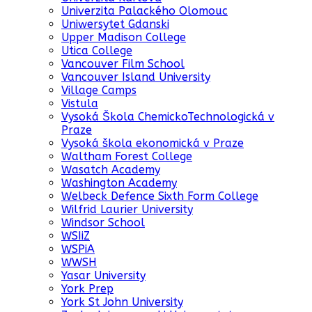
Univerzita Palackého Olomouc
Uniwersytet Gdanski
Upper Madison College
Utica College
Vancouver Film School
Vancouver Island University
Village Camps
Vistula
Vysoká Škola ChemickoTechnologická v
Praze
Vysoká škola ekonomická v Praze
Waltham Forest College
Wasatch Academy
Washington Academy
Welbeck Defence Sixth Form College
Wilfrid Laurier University
Windsor School
WSIiZ
WSPiA
WWSH
Yasar University
York Prep
York St John University