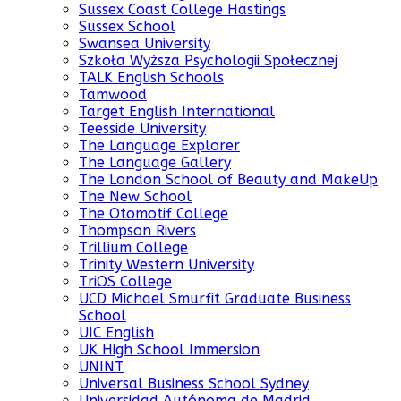
Sussex Coast College Hastings
Sussex School
Swansea University
Szkoła Wyższa Psychologii Społecznej
TALK English Schools
Tamwood
Target English International
Teesside University
The Language Explorer
The Language Gallery
The London School of Beauty and MakeUp
The New School
The Otomotif College
Thompson Rivers
Trillium College
Trinity Western University
TriOS College
UCD Michael Smurfit Graduate Business
School
UIC English
UK High School Immersion
UNINT
Universal Business School Sydney
Universidad Autónoma de Madrid