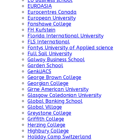
EU Business school
EUROASIA
Eurocentres Canada
European University
Fanshawe College
FH Kufstein
Florida International University
FLS International
Fontys University of Applied science
Full Sail University
Galway Business School
Garden School
GenkiJACS
George Brown College
Georgian College
Girne American University
Glasgow Caledonian University
Global Banking School
Global Village
Greystone College
Griffith College
Herzing College
Highbury College
Holiday Camp Switzerland