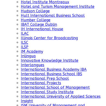
Hotel Institute Montreaux
Hotel and Turism Management Institute
Hudson College
Hult International Business School
Humber College
IBAT College Dublin
IH International House
ILAC
Illinois Center for Broadcasting
ILSC
ILSP
IM Academy
Inlingua
Innovative Knowledge Institute
Interlangues
International Business Academy IBA
International Business School IBS
International Prep School
International Projects
International School of Management
International Study Institute
International University of Applied Sciences
Insight
ISM University of Management and