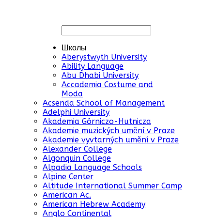
Школы
Aberystwyth University
Ability Language
Abu Dhabi University
Accademia Costume and
Moda
Acsenda School of Management
Adelphi University
Akademia Górniczo-Hutnicza
Akademie muzických umění v Praze
Akademie vyvtarných umění v Praze
Alexander College
Algonquin College
Alpadia Language Schools
Alpine Center
Altitude International Summer Camp
American Ac.
American Hebrew Academy
Anglo Continental