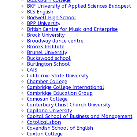
Blackburn College
BKF University of Applied Sciences Budapest
BLS English
Bodwell High School
BPP University
British Centre for Music and Enterprise
Brock University
Broadway dance centre
Brooks Institute
Brunel University
Buckswood school
Burlington School
CAIS
California State University
Chamber College
Cambridge College International
Cambridge Education Group
Camosun College
Canterbury Christ Church University
Capilano University
Capital School of Business and Management
CatolicaLisbon
Cavendish School of English
Caxton College