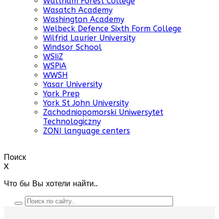
Waltham Forest College
Wasatch Academy
Washington Academy
Welbeck Defence Sixth Form College
Wilfrid Laurier University
Windsor School
WSIiZ
WSPiA
WWSH
Yasar University
York Prep
York St John University
Zachodniopomorski Uniwersytet
Technologiczny
ZONI language centers
Поиск
X
Что бы Вы хотели найти..