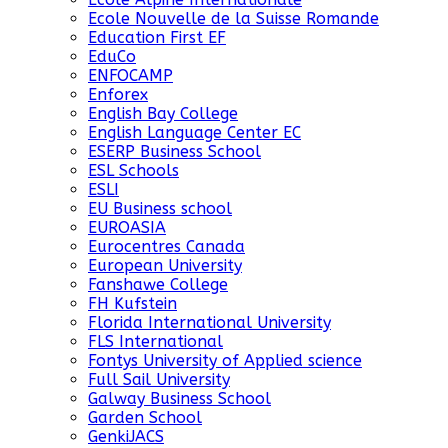
Ecole Nouvelle de la Suisse Romande
Education First EF
EduCo
ENFOCAMP
Enforex
English Bay College
English Language Center EC
ESERP Business School
ESL Schools
ESLI
EU Business school
EUROASIA
Eurocentres Canada
European University
Fanshawe College
FH Kufstein
Florida International University
FLS International
Fontys University of Applied science
Full Sail University
Galway Business School
Garden School
GenkiJACS