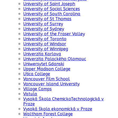
University of Saint Joseph
University of Social Sciences
University of South Carolina
University of St Thomas
University of Surrey
University of Sydney
University of the Fraser Valley
University of Toronto
University of Windsor
University of Winnipeg
Univerzita Karlova
Univerzita Palackého Olomouc
Uniwersytet Gdanski
Upper Madison College
Utica College
Vancouver Film School
Vancouver Island University
Village Camps
Vistula
Vysoká Škola ChemickoTechnologická v
Praze
Vysoká škola ekonomická v Praze
Waltham Forest College