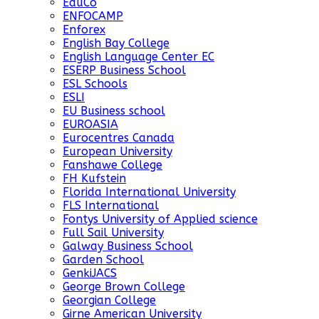
EduCo
ENFOCAMP
Enforex
English Bay College
English Language Center EC
ESERP Business School
ESL Schools
ESLI
EU Business school
EUROASIA
Eurocentres Canada
European University
Fanshawe College
FH Kufstein
Florida International University
FLS International
Fontys University of Applied science
Full Sail University
Galway Business School
Garden School
GenkiJACS
George Brown College
Georgian College
Girne American University