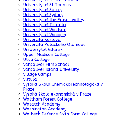
University of St Thomas
University of Surrey
University of Sydney
University of the Fraser Valley
University of Toronto
University of Windsor
University of Winnipeg
Univerzita Karlova
Univerzita Palackého Olomouc
Uniwersytet Gdanski
Upper Madison College
Utica College
Vancouver Film School
Vancouver Island University
Village Camps
Vistula
Vysoká Škola ChemickoTechnologická v
Praze
Vysoká škola ekonomická v Praze
Waltham Forest College
Wasatch Academy
Washington Academy
Welbeck Defence Sixth Form College