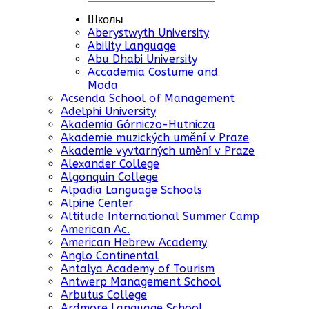
Школы
Aberystwyth University
Ability Language
Abu Dhabi University
Accademia Costume and
Moda
Acsenda School of Management
Adelphi University
Akademia Górniczo-Hutnicza
Akademie muzických umění v Praze
Akademie vyvtarných umění v Praze
Alexander College
Algonquin College
Alpadia Language Schools
Alpine Center
Altitude International Summer Camp
American Ac.
American Hebrew Academy
Anglo Continental
Antalya Academy of Tourism
Antwerp Management School
Arbutus College
Ardmore Language School