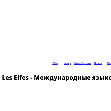
США
Канада
Великобритания
Польша
Мал
Les Elfes - Международные язы