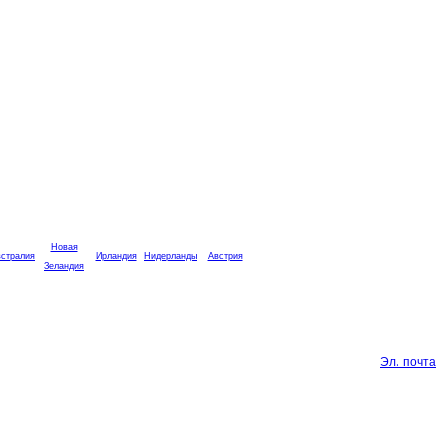
Новая
стралия
Ирландия
Нидерланды
Австрия
Зеландия
Эл. почта