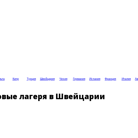
ьта
Кипр
Турция
Швейцария
Чехия
Германия
Испания
Франция
Италия
Ав
ковые лагеря в Швейцарии