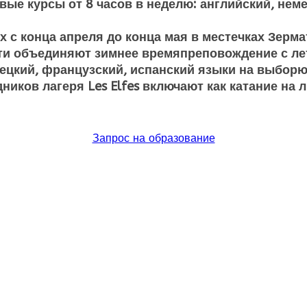
вые курсы от 8 часов в неделю: английский, нем
 с конца апреля до конца мая в местечках Зерма
ети объединяют зимнее времяпреповождение с л
мецкий, французский, испанский языки на выборю
ков лагеря Les Elfes включают как катание на л
Запрос на образование