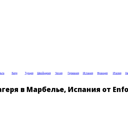
ьта
Кипр
Турция
Швейцария
Чехия
Германия
Испания
Франция
Италия
Ав
геря в Марбелье, Испания от Enfo