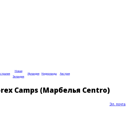
Новая
стралия
Ирландия
Нидерланды
Австрия
Зеландия
rex Camps (Марбелья Centro)
Эл. почта