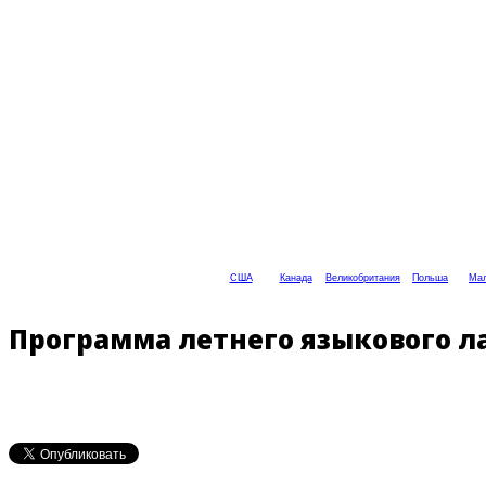
США
Канада
Великобритания
Польша
Мал
Программа летнего языкового ла