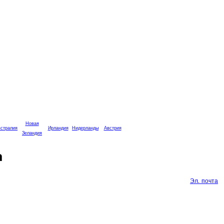
Новая
стралия
Ирландия
Нидерланды
Австрия
Зеландия
а
Эл. почта