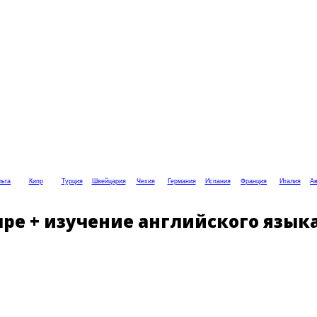
ьта
Кипр
Турция
Швейцария
Чехия
Германия
Испания
Франция
Италия
Ав
е + изучение английского язык