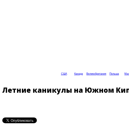
США
Канада
Великобритания
Польша
Мал
Летние каникулы на Южном Кипр