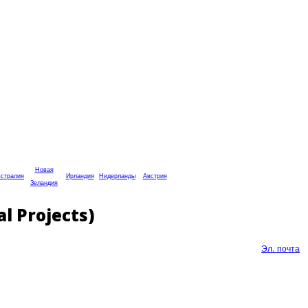
Новая
стралия
Ирландия
Нидерланды
Австрия
Зеландия
l Projects)
Эл. почта