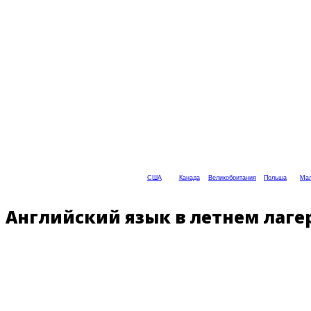
США
Канада
Великобритания
Польша
Мал
Английский язык в летнем лагере 