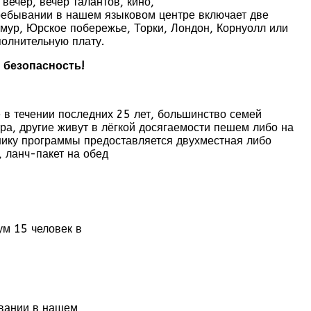
вечер, вечер талантов, кино,
ребывании в нашем языковом центре включает две
тмур, Юрское побережье, Торки, Лондон, Корнуолл или
полнительную плату.
и безопасность!
 в течении последних 25 лет, большинство семей
а, другие живут в лёгкой досягаемости пешем либо на
тнику программы предоставляется двухместная либо
, ланч-пакет на обед
ум 15 человек в
ывании в нашем