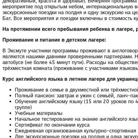
декоративный, красота и здоровье). Вечерняя программа 
мероприятие под открытым небом, интернациональную в
экскурсионные поездки на полдня и одну экскурсию на ц
Бат. Все мероприятия и поездки включены в стоимость 
На протяжении всего пребывания ребенка в лагере, ра
Проживание и питание в детском лагере:
В Эксмуте участники программы проживают в англоговоря
являются нашими давними проверенными партнерами. Нек
автобусе (не более 45 минут пути). Расходы на общест
трёхместная комната (проживание с участниками языковых
Курс английского языка в летнем лагере для украинц
Проживание в семье в двухместной или трёхместно
Полный пансион: завтрак и ужин с семьёй, ланч-пак
Обучение английскому языку (15 или 20 уроков по 4
группе)
Учебные материалы
Начальное тестирование на знание английского язы
Сертификат по окончании курса
Ежедневная организованная культурно-спортивная
Две экскурсионные поездки на полдня и одна экск