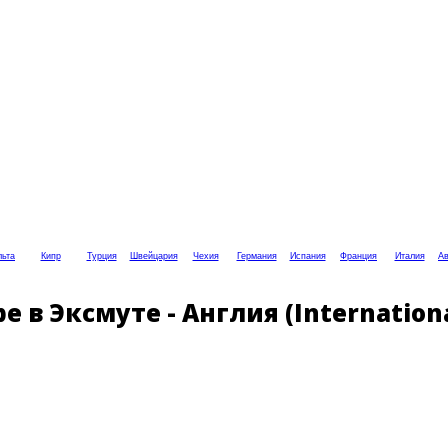
ьта
Кипр
Турция
Швейцария
Чехия
Германия
Испания
Франция
Италия
Ав
в Эксмуте - Англия (Internationa