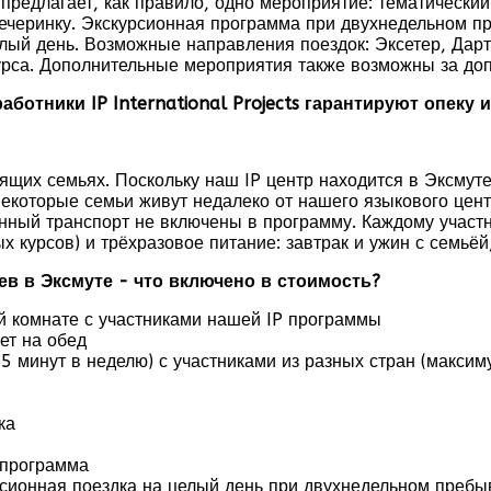
предлагает, как правило, одно мероприятие: тематический 
ечеринку. Экскурсионная программа при двухнедельном п
елый день. Возможные направления поездок: Эксетер, Дар
курса. Дополнительные мероприятия также возможны за до
ботники IP International Projects гарантируют опеку 
щих семьях. Поскольку наш IP центр находится в Эксмуте
оторые семьи живут недалеко от нашего языкового центр
венный транспорт не включены в программу. Каждому учас
 курсов) и трёхразовое питание: завтрак и ужин с семьёй
ев в Эксмуте - что включено в стоимость?
й комнате с участниками нашей IP программы
ет на обед
5 минут в неделю) с участниками из разных стран (максим
ка
 программа
урсионная поездка на целый день при двухнедельном преб