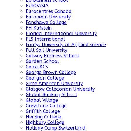
EU Business school
EUROASIA
Eurocentres Canada
European University
Fanshawe College
FH Kufstein
Florida International University
FLS International
Fontys University of Applied science
Full Sail University
Galway Business School
Garden School
GenkiJACS
George Brown College
Georgian College
Girne American University
Glasgow Caledonian University
Global Banking School
Global Village
Greystone College
Griffith College
Herzing College
Highbury College
Holiday Camp Switzerland