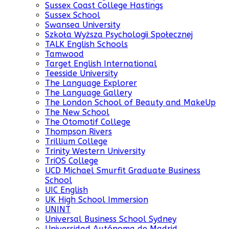
Sussex Coast College Hastings
Sussex School
Swansea University
Szkoła Wyższa Psychologii Społecznej
TALK English Schools
Tamwood
Target English International
Teesside University
The Language Explorer
The Language Gallery
The London School of Beauty and MakeUp
The New School
The Otomotif College
Thompson Rivers
Trillium College
Trinity Western University
TriOS College
UCD Michael Smurfit Graduate Business
School
UIC English
UK High School Immersion
UNINT
Universal Business School Sydney
Universidad Autónoma de Madrid