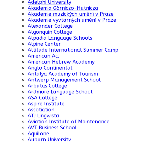
Adelphi University
Akademia Górniczo-Hutnicza
Akademie muzických umění v Praze
Akademie vyvtarných umění v Praze
Alexander College
Algonquin College
Alpadia Language Schools
Alpine Center
Altitude International Summer Camp
American Ac.
American Hebrew Academy
Anglo Continental
Antalya Academy of Tourism
Antwerp Management School
Arbutus College
Ardmore Language School
ASA College
Aspire Institute
Assotiation
ATJ Lingwista
Aviation Institute of Maintenance
AVT Business School
Aquilone
Auburn University