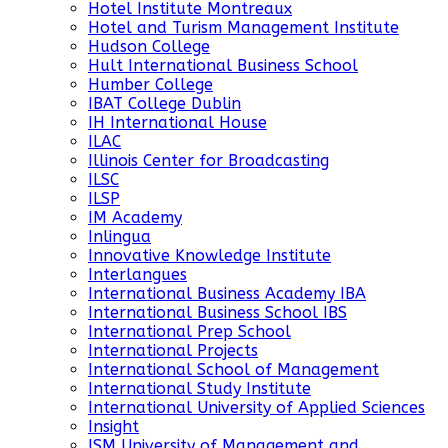
Hotel Institute Montreaux
Hotel and Turism Management Institute
Hudson College
Hult International Business School
Humber College
IBAT College Dublin
IH International House
ILAC
Illinois Center for Broadcasting
ILSC
ILSP
IM Academy
Inlingua
Innovative Knowledge Institute
Interlangues
International Business Academy IBA
International Business School IBS
International Prep School
International Projects
International School of Management
International Study Institute
International University of Applied Sciences
Insight
ISM University of Management and