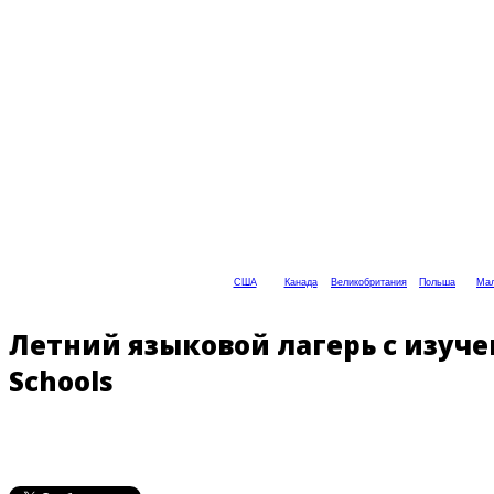
США
Канада
Великобритания
Польша
Мал
Летний языковой лагерь с изуче
Schools