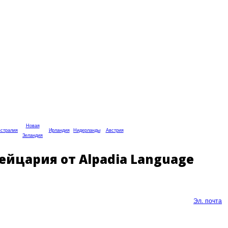
Новая
стралия
Ирландия
Нидерланды
Австрия
Зеландия
ейцария от Alpadia Language
Эл. почта