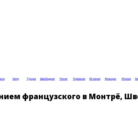
ьта
Кипр
Турция
Швейцария
Чехия
Германия
Испания
Франция
Италия
Ав
нием французского в Монтрё, Шв