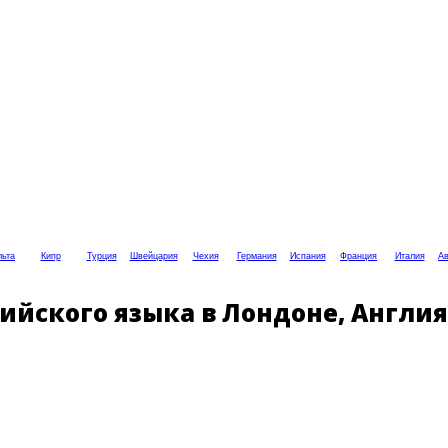
ьта
Кипр
Турция
Швейцария
Чехия
Германия
Испания
Франция
Италия
Ав
йского языка в Лондоне, Англия 