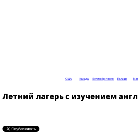
США
Канада
Великобритания
Польша
Мал
Летний лагерь с изучением англи