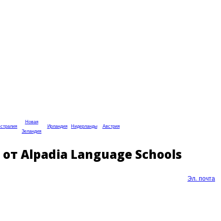
Новая
стралия
Ирландия
Нидерланды
Австрия
Зеландия
от Alpadia Language Schools
Эл. почта