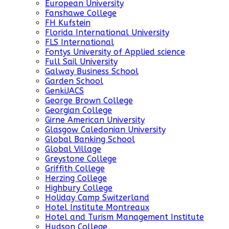
European University
Fanshawe College
FH Kufstein
Florida International University
FLS International
Fontys University of Applied science
Full Sail University
Galway Business School
Garden School
GenkiJACS
George Brown College
Georgian College
Girne American University
Glasgow Caledonian University
Global Banking School
Global Village
Greystone College
Griffith College
Herzing College
Highbury College
Holiday Camp Switzerland
Hotel Institute Montreaux
Hotel and Turism Management Institute
Hudson College