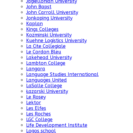
Jagiellonian University
John Bapst
John Carroll University
Jonkoping University
Kaplan
Kings Colleges
Kozminski University
Kuehne Logistics University
La Cite Collegiale
Le Cordon Bleu
Lakehead University
Lambton College
Langara
Language Studies International
Languages United
LaSalle College
Łazarski University
Le Rosey
Lektor
Les Elfes
Les Roches
LGC College
Life Development Institute
Logos school