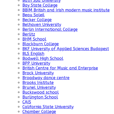
Bath Spa University
Bay State College
BBIM British and Irish modern music institute
Beau Soleil
Becker College
Belhaven University
Berlin International College
Berlitz
BHM School
Blackburn College
BKF University of Applied Sciences Budapest
BLS English
Bodwell High School
BPP University
British Centre for Music and Enterprise
Brock University
Broadway dance centre
Brooks Institute
Brunel University
Buckswood school
Burlington School
CAIS
California State University
Chamber College