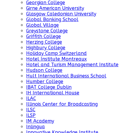
Georgian College
Girne American University
Glasgow Caledonian University
Global Banking School
Global Village
Greystone College
Griffith College
Herzing College
Highbury College
Holiday Camp Switzerland
Hotel Institute Montreaux
Hotel and Turism Management Institute
Hudson College
Hult International Business School
Humber College
IBAT College Dublin
IH International House
ILAC
Illinois Center for Broadcasting
ILSC
ILSP
IM Academy
Inlingua
Innovative Knowledge Institute