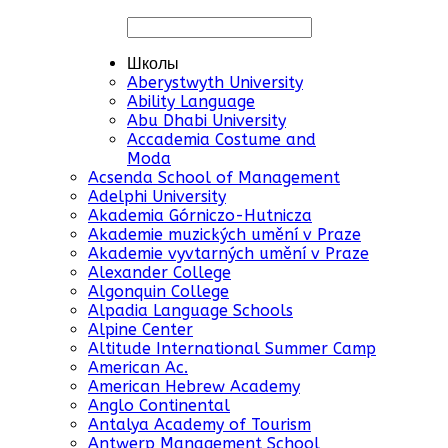
Школы
Aberystwyth University
Ability Language
Abu Dhabi University
Accademia Costume and
Moda
Acsenda School of Management
Adelphi University
Akademia Górniczo-Hutnicza
Akademie muzických umění v Praze
Akademie vyvtarných umění v Praze
Alexander College
Algonquin College
Alpadia Language Schools
Alpine Center
Altitude International Summer Camp
American Ac.
American Hebrew Academy
Anglo Continental
Antalya Academy of Tourism
Antwerp Management School