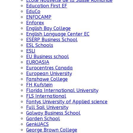
Ecole Nouvelle de la Suisse Romande
Education First EF
EduCo
ENFOCAMP
Enforex
English Bay College
English Language Center EC
ESERP Business School
ESL Schools
ESLI
EU Business school
EUROASIA
Eurocentres Canada
European University
Fanshawe College
FH Kufstein
Florida International University
FLS International
Fontys University of Applied science
Full Sail University
Galway Business School
Garden School
GenkiJACS
George Brown College