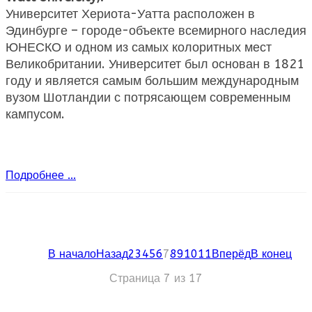
Университет Хериота-Уатта расположен в
Эдинбурге – городе-объекте всемирного наследия
ЮНЕСКО и одном из самых колоритных мест
Великобритании. Университет был основан в 1821
году и является самым большим международным
вузом Шотландии с потрясающем современным
кампусом.
Подробнее ...
В начало
Назад
2
3
4
5
6
7
8
9
10
11
Вперёд
В конец
Страница 7 из 17