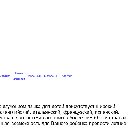
Новая
стралия
Ирландия
Нидерланды
Австрия
Зеландия
с изучением языка для детей присутствует широкий
(английский, итальянский, французский, испанский,
ества с языковыми лагерями в более чем 60-ти странах
ичная возможность для Вашего ребенка провести летние