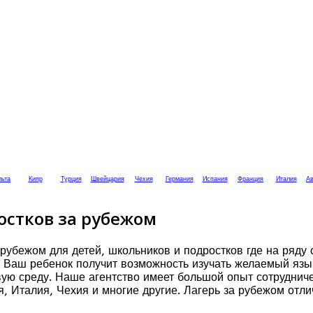
ьта
Кипр
Турция
Швейцария
Чехия
Германия
Испания
Франция
Италия
Ав
остков за рубежом
рубежом для детей, школьников и подростков где на ряду 
Ваш ребенок получит возможность изучать желаемый язык 
овую среду. Наше агентство имеет большой опыт сотруднич
я, Италия, Чехия и многие другие. Лагерь за рубежом отл