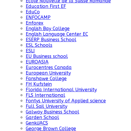
Ecole Nouvelle de la Suisse Romande
Education First EF
EduCo
ENFOCAMP
Enforex
English Bay College
English Language Center EC
ESERP Business School
ESL Schools
ESLI
EU Business school
EUROASIA
Eurocentres Canada
European University
Fanshawe College
FH Kufstein
Florida International University
FLS International
Fontys University of Applied science
Full Sail University
Galway Business School
Garden School
GenkiJACS
George Brown College