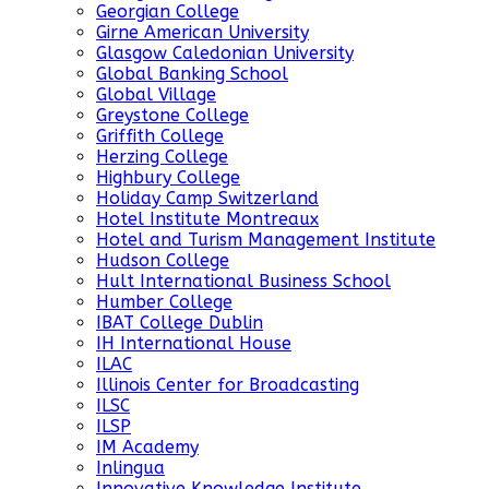
Georgian College
Girne American University
Glasgow Caledonian University
Global Banking School
Global Village
Greystone College
Griffith College
Herzing College
Highbury College
Holiday Camp Switzerland
Hotel Institute Montreaux
Hotel and Turism Management Institute
Hudson College
Hult International Business School
Humber College
IBAT College Dublin
IH International House
ILAC
Illinois Center for Broadcasting
ILSC
ILSP
IM Academy
Inlingua
Innovative Knowledge Institute