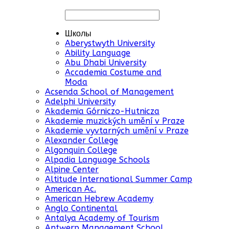
Школы
Aberystwyth University
Ability Language
Abu Dhabi University
Accademia Costume and
Moda
Acsenda School of Management
Adelphi University
Akademia Górniczo-Hutnicza
Akademie muzických umění v Praze
Akademie vyvtarných umění v Praze
Alexander College
Algonquin College
Alpadia Language Schools
Alpine Center
Altitude International Summer Camp
American Ac.
American Hebrew Academy
Anglo Continental
Antalya Academy of Tourism
Antwerp Management School