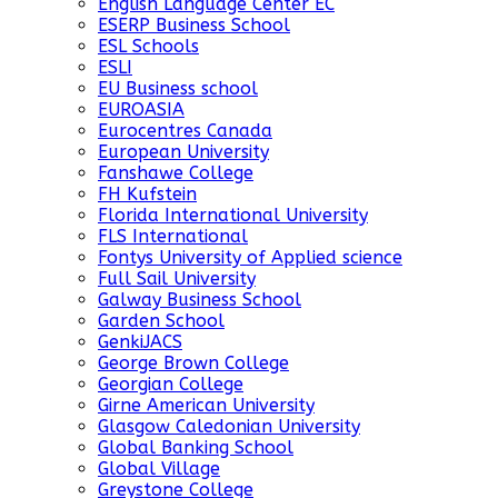
English Language Center EC
ESERP Business School
ESL Schools
ESLI
EU Business school
EUROASIA
Eurocentres Canada
European University
Fanshawe College
FH Kufstein
Florida International University
FLS International
Fontys University of Applied science
Full Sail University
Galway Business School
Garden School
GenkiJACS
George Brown College
Georgian College
Girne American University
Glasgow Caledonian University
Global Banking School
Global Village
Greystone College