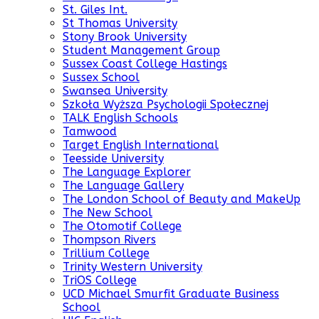
St. Giles Int.
St Thomas University
Stony Brook University
Student Management Group
Sussex Coast College Hastings
Sussex School
Swansea University
Szkoła Wyższa Psychologii Społecznej
TALK English Schools
Tamwood
Target English International
Teesside University
The Language Explorer
The Language Gallery
The London School of Beauty and MakeUp
The New School
The Otomotif College
Thompson Rivers
Trillium College
Trinity Western University
TriOS College
UCD Michael Smurfit Graduate Business
School