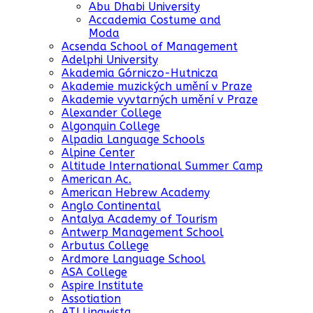
Abu Dhabi University
Accademia Costume and
Moda
Acsenda School of Management
Adelphi University
Akademia Górniczo-Hutnicza
Akademie muzických umění v Praze
Akademie vyvtarných umění v Praze
Alexander College
Algonquin College
Alpadia Language Schools
Alpine Center
Altitude International Summer Camp
American Ac.
American Hebrew Academy
Anglo Continental
Antalya Academy of Tourism
Antwerp Management School
Arbutus College
Ardmore Language School
ASA College
Aspire Institute
Assotiation
ATJ Lingwista