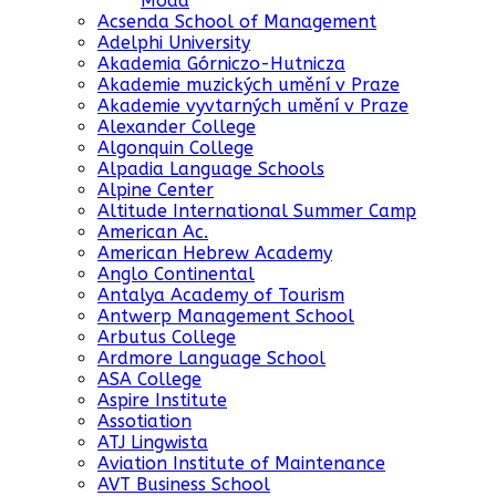
Moda
Acsenda School of Management
Adelphi University
Akademia Górniczo-Hutnicza
Akademie muzických umění v Praze
Akademie vyvtarných umění v Praze
Alexander College
Algonquin College
Alpadia Language Schools
Alpine Center
Altitude International Summer Camp
American Ac.
American Hebrew Academy
Anglo Continental
Antalya Academy of Tourism
Antwerp Management School
Arbutus College
Ardmore Language School
ASA College
Aspire Institute
Assotiation
ATJ Lingwista
Aviation Institute of Maintenance
AVT Business School