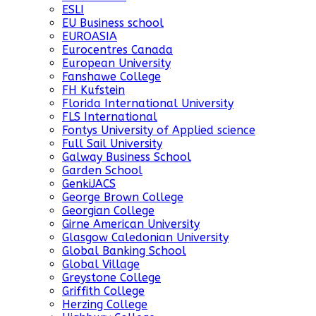
ESLI
EU Business school
EUROASIA
Eurocentres Canada
European University
Fanshawe College
FH Kufstein
Florida International University
FLS International
Fontys University of Applied science
Full Sail University
Galway Business School
Garden School
GenkiJACS
George Brown College
Georgian College
Girne American University
Glasgow Caledonian University
Global Banking School
Global Village
Greystone College
Griffith College
Herzing College