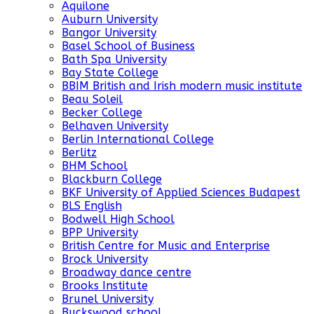
Aquilone
Auburn University
Bangor University
Basel School of Business
Bath Spa University
Bay State College
BBIM British and Irish modern music institute
Beau Soleil
Becker College
Belhaven University
Berlin International College
Berlitz
BHM School
Blackburn College
BKF University of Applied Sciences Budapest
BLS English
Bodwell High School
BPP University
British Centre for Music and Enterprise
Brock University
Broadway dance centre
Brooks Institute
Brunel University
Buckswood school