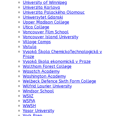
University of Winnipeg
Univerzita Karlova
Univerzita Palackého Olomouc
Uniwersytet Gdanski
Upper Madison College
Utica College
Vancouver Film School
Vancouver Island University
Village Camps
Vistula
Vysoká Škola ChemickoTechnologická v
Praze
Vysoká škola ekonomická v Praze
Waltham Forest College
Wasatch Academy
Washington Academy
Welbeck Defence Sixth Form College
Wilfrid Laurier University
Windsor School
WSIiZ
WSPiA
WWSH
Yasar University
York Prep