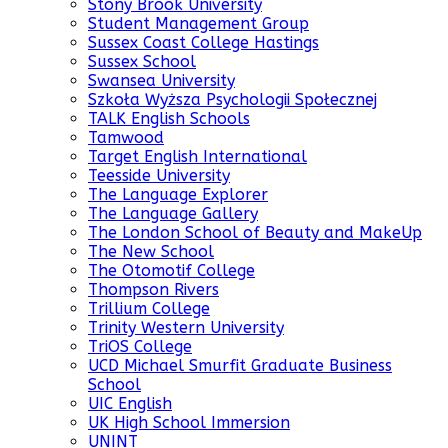
Stony Brook University
Student Management Group
Sussex Coast College Hastings
Sussex School
Swansea University
Szkoła Wyższa Psychologii Społecznej
TALK English Schools
Tamwood
Target English International
Teesside University
The Language Explorer
The Language Gallery
The London School of Beauty and MakeUp
The New School
The Otomotif College
Thompson Rivers
Trillium College
Trinity Western University
TriOS College
UCD Michael Smurfit Graduate Business
School
UIC English
UK High School Immersion
UNINT