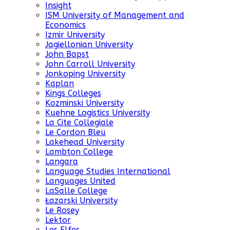
Insight
ISM University of Management and
Economics
Izmir University
Jagiellonian University
John Bapst
John Carroll University
Jonkoping University
Kaplan
Kings Colleges
Kozminski University
Kuehne Logistics University
La Cite Collegiale
Le Cordon Bleu
Lakehead University
Lambton College
Langara
Language Studies International
Languages United
LaSalle College
Łazarski University
Le Rosey
Lektor
Les Elfes