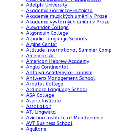
Adelphi University
Akademia Górniczo-Hutnicza
Akademie muzických umění v Praze
Akademie vyvtarných umění v Praze
Alexander College
Algonquin College
Alpadia Language Schools
Alpine Center
Altitude International Summer Camp
American Ac.
American Hebrew Academy
Anglo Continental
Antalya Academy of Tourism
Antwerp Management School
Arbutus College
Ardmore Language School
ASA College
Aspire Institute
Assotiation
ATJ Lingwista
Aviation Institute of Maintenance
AVT Business School
Aquilone