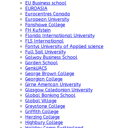
EU Business school
EUROASIA
Eurocentres Canada
European University
Fanshawe College
FH Kufstein
Florida International University
FLS International
Fontys University of Applied science
Full Sail University
Galway Business School
Garden School
GenkiJACS
George Brown College
Georgian College
Girne American University
Glasgow Caledonian University
Global Banking School
Global Village
Greystone College
Griffith College
Herzing College
Highbury College
Holiday Camp Switzerland