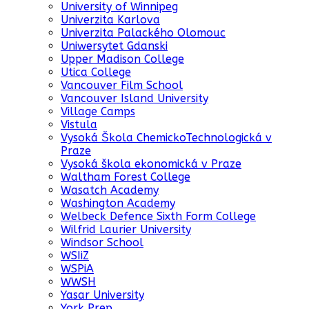
University of Winnipeg
Univerzita Karlova
Univerzita Palackého Olomouc
Uniwersytet Gdanski
Upper Madison College
Utica College
Vancouver Film School
Vancouver Island University
Village Camps
Vistula
Vysoká Škola ChemickoTechnologická v
Praze
Vysoká škola ekonomická v Praze
Waltham Forest College
Wasatch Academy
Washington Academy
Welbeck Defence Sixth Form College
Wilfrid Laurier University
Windsor School
WSIiZ
WSPiA
WWSH
Yasar University
York Prep