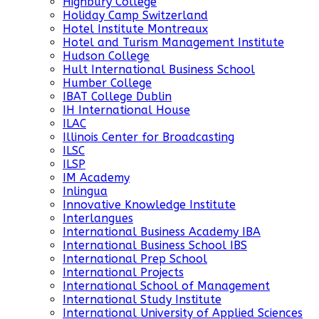
Highbury College
Holiday Camp Switzerland
Hotel Institute Montreaux
Hotel and Turism Management Institute
Hudson College
Hult International Business School
Humber College
IBAT College Dublin
IH International House
ILAC
Illinois Center for Broadcasting
ILSC
ILSP
IM Academy
Inlingua
Innovative Knowledge Institute
Interlangues
International Business Academy IBA
International Business School IBS
International Prep School
International Projects
International School of Management
International Study Institute
International University of Applied Sciences