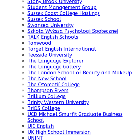
Stony Brook University
Student Management Group
Sussex Coast College Hastings
Sussex School
Swansea University
Szkoła Wyższa Psychologii Społecznej
TALK English Schools
Tamwood
Target English International
Teesside University
The Language Explorer
The Language Gallery
The London School of Beauty and MakeUp
The New School
The Otomotif College
Thompson Rivers
Trillium College
Trinity Western University
TriOS College
UCD Michael Smurfit Graduate Business
School
UIC English
UK High School Immersion
UNINT