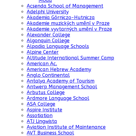
Moda
Acsenda School of Management
Adelphi University
Akademia Górniczo-Hutnicza
Akademie muzických umění v Praze
Akademie vyvtarných umění v Praze
Alexander College
Algonquin College
Alpadia Language Schools
Alpine Center
Altitude International Summer Camp
American Ac.
American Hebrew Academy
Anglo Continental
Antalya Academy of Tourism
Antwerp Management School
Arbutus College
Ardmore Language School
ASA College
Aspire Institute
Assotiation
ATJ Lingwista
Aviation Institute of Maintenance
AVT Business School