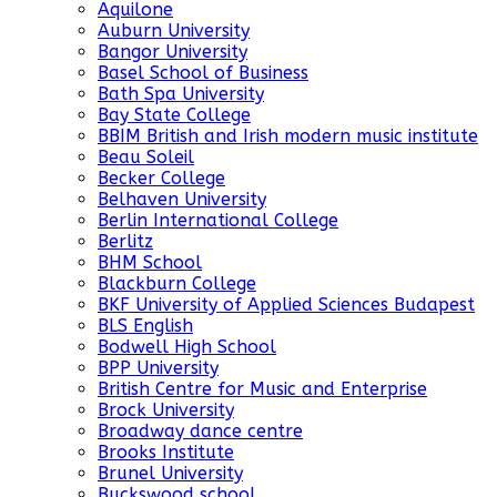
Aquilone
Auburn University
Bangor University
Basel School of Business
Bath Spa University
Bay State College
BBIM British and Irish modern music institute
Beau Soleil
Becker College
Belhaven University
Berlin International College
Berlitz
BHM School
Blackburn College
BKF University of Applied Sciences Budapest
BLS English
Bodwell High School
BPP University
British Centre for Music and Enterprise
Brock University
Broadway dance centre
Brooks Institute
Brunel University
Buckswood school