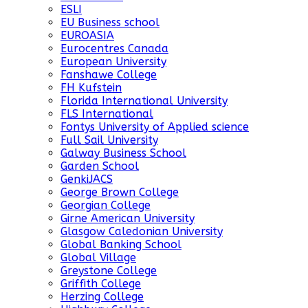
ESLI
EU Business school
EUROASIA
Eurocentres Canada
European University
Fanshawe College
FH Kufstein
Florida International University
FLS International
Fontys University of Applied science
Full Sail University
Galway Business School
Garden School
GenkiJACS
George Brown College
Georgian College
Girne American University
Glasgow Caledonian University
Global Banking School
Global Village
Greystone College
Griffith College
Herzing College