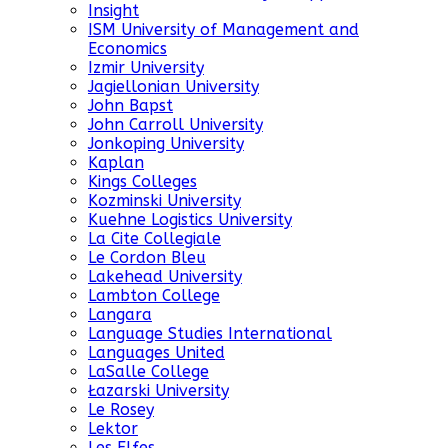
Insight
ISM University of Management and
Economics
Izmir University
Jagiellonian University
John Bapst
John Carroll University
Jonkoping University
Kaplan
Kings Colleges
Kozminski University
Kuehne Logistics University
La Cite Collegiale
Le Cordon Bleu
Lakehead University
Lambton College
Langara
Language Studies International
Languages United
LaSalle College
Łazarski University
Le Rosey
Lektor
Les Elfes