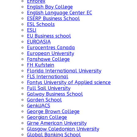
Enforex
English Bay College
English Language Center EC
ESERP Business School
ESL Schools
ESLI
EU Business school
EUROASIA
Eurocentres Canada
European University
Fanshawe College
FH Kufstein
Florida International University
FLS International
Fontys University of Applied science
Full Sail University
Galway Business School
Garden School
GenkiJACS
George Brown College
Georgian College
Girne American University
Glasgow Caledonian University
Global Banking School