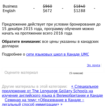
Business
$960
$1840
-
-
-
English
$672
$1288
Предложение действует при условии бронирования до
15 декабря 2015 года, программу обучения можно
начать на протяжении всего 2016 года
Обратите внимание:
все цены указанны в канадских
долларах
Подробнее о
сети языковых школ в Канаде UMC
Эл. почта
Оцените материал
(5 голосов)
Другие материалы в этой категории:
« Специальное
предложение от The Language Gallery Schools на
изучение английского языка в Великобритании и Канаде
Семинар на тему: «Образование в Канаде –
легальный способ иммиграции» »