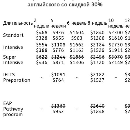
английского со скидкой 30%
2
4
10
1
Длительность
6 недель
8 недель
недели
недели
недель
не
$468
$936
$1404
$1840
$2300
$
Standart
$328
$655
$983
$1288
$1610
$
$554
$1108
$1662
$2184
$2730
$
Intensive
$388
$776
$1163
$1529
$1911
$
Super
$622
$1244
$1866
$2456
$3070
$
Intensive
$436
$871
$1306
$1720
$2149
$
IELTS
$1091
$2182
$
-
-
-
Preparation
$764
$1527
$
EAP
$1360
$2640
$
Pathway
-
-
-
$952
$1848
$
program