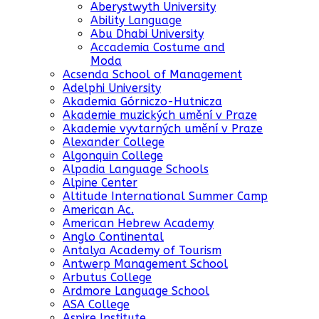
Aberystwyth University
Ability Language
Abu Dhabi University
Accademia Costume and
Moda
Acsenda School of Management
Adelphi University
Akademia Górniczo-Hutnicza
Akademie muzických umění v Praze
Akademie vyvtarných umění v Praze
Alexander College
Algonquin College
Alpadia Language Schools
Alpine Center
Altitude International Summer Camp
American Ac.
American Hebrew Academy
Anglo Continental
Antalya Academy of Tourism
Antwerp Management School
Arbutus College
Ardmore Language School
ASA College
Aspire Institute