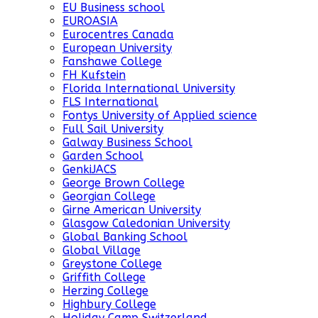
EU Business school
EUROASIA
Eurocentres Canada
European University
Fanshawe College
FH Kufstein
Florida International University
FLS International
Fontys University of Applied science
Full Sail University
Galway Business School
Garden School
GenkiJACS
George Brown College
Georgian College
Girne American University
Glasgow Caledonian University
Global Banking School
Global Village
Greystone College
Griffith College
Herzing College
Highbury College
Holiday Camp Switzerland