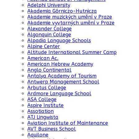
Adelphi University
Akademia Górniczo-Hutnicza
Akademie muzických umění v Praze
Akademie vyvtarných umění v Praze
Alexander College
Algonquin College
Alpadia Language Schools
Alpine Center
Altitude International Summer Camp
American Ac.
American Hebrew Academy
Anglo Continental
Antalya Academy of Tourism
Antwerp Management School
Arbutus College
Ardmore Language School
ASA College
Aspire Institute
Assotiation
ATJ Lingwista
Aviation Institute of Maintenance
AVT Business School
Aquilone