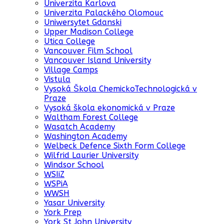
Univerzita Karlova
Univerzita Palackého Olomouc
Uniwersytet Gdanski
Upper Madison College
Utica College
Vancouver Film School
Vancouver Island University
Village Camps
Vistula
Vysoká Škola ChemickoTechnologická v
Praze
Vysoká škola ekonomická v Praze
Waltham Forest College
Wasatch Academy
Washington Academy
Welbeck Defence Sixth Form College
Wilfrid Laurier University
Windsor School
WSIiZ
WSPiA
WWSH
Yasar University
York Prep
York St John University